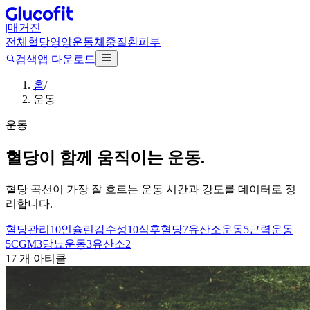
|
매거진
전체
혈당
영양
운동
체중
질환
피부
검색
앱 다운로드
홈
/
운동
운동
혈당이 함께 움직이는 운동.
혈당 곡선이 가장 잘 흐르는 운동 시간과 강도를 데이터로 정
리합니다.
혈당관리
10
인슐린감수성
10
식후혈당
7
유산소운동
5
근력운동
5
CGM
3
당뇨운동
3
유산소
2
17
개 아티클