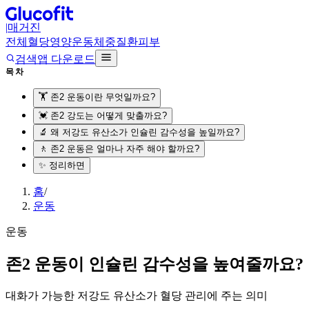
|
매거진
전체
혈당
영양
운동
체중
질환
피부
검색
앱 다운로드
목차
🏋️ 존2 운동이란 무엇일까요?
💓 존2 강도는 어떻게 맞출까요?
🔬 왜 저강도 유산소가 인슐린 감수성을 높일까요?
🚶 존2 운동은 얼마나 자주 해야 할까요?
✨ 정리하면
홈
/
운동
운동
존2 운동이 인슐린 감수성을 높여줄까요?
대화가 가능한 저강도 유산소가 혈당 관리에 주는 의미