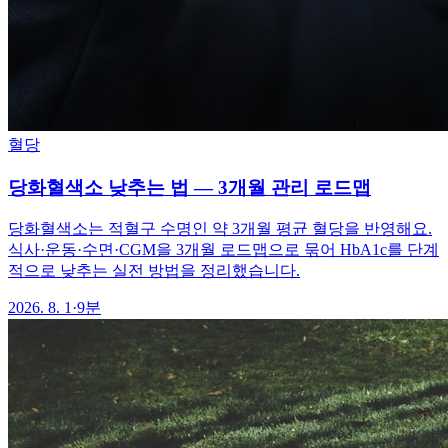
혈당
당화혈색소 낮추는 법 — 3개월 관리 로드맵
당화혈색소는 적혈구 수명인 약 3개월 평균 혈당을 반영해요.
식사·운동·수면·CGM을 3개월 로드맵으로 묶어 HbA1c를 단계
적으로 낮추는 실전 방법을 정리했습니다.
2026. 8. 1
·
9분