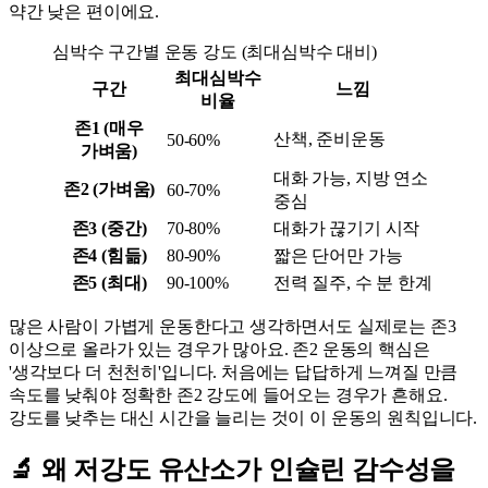
약간 낮은 편이에요.
심박수 구간별 운동 강도 (최대심박수 대비)
최대심박수
구간
느낌
비율
존1 (매우
산책, 준비운동
50-60%
가벼움)
대화 가능, 지방 연소
존2 (가벼움)
60-70%
중심
존3 (중간)
70-80%
대화가 끊기기 시작
존4 (힘듦)
80-90%
짧은 단어만 가능
존5 (최대)
90-100%
전력 질주, 수 분 한계
많은 사람이 가볍게 운동한다고 생각하면서도 실제로는 존3
이상으로 올라가 있는 경우가 많아요. 존2 운동의 핵심은
'생각보다 더 천천히'입니다. 처음에는 답답하게 느껴질 만큼
속도를 낮춰야 정확한 존2 강도에 들어오는 경우가 흔해요.
강도를 낮추는 대신 시간을 늘리는 것이 이 운동의 원칙입니다.
🔬 왜 저강도 유산소가 인슐린 감수성을