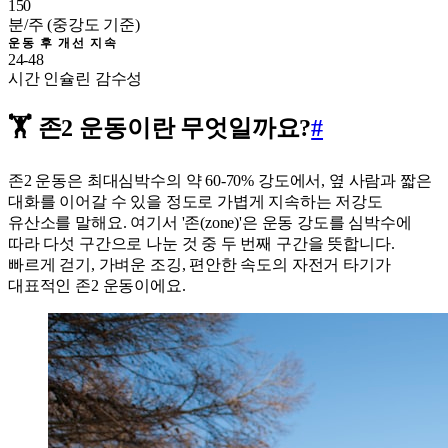
150
분/주 (중강도 기준)
운동 후 개선 지속
24-48
시간 인슐린 감수성
🏋️ 존2 운동이란 무엇일까요?
#
존2 운동은 최대심박수의 약 60-70% 강도에서, 옆 사람과 짧은
대화를 이어갈 수 있을 정도로 가볍게 지속하는 저강도
유산소를 말해요. 여기서 '존(zone)'은 운동 강도를 심박수에
따라 다섯 구간으로 나눈 것 중 두 번째 구간을 뜻합니다.
빠르게 걷기, 가벼운 조깅, 편안한 속도의 자전거 타기가
대표적인 존2 운동이에요.