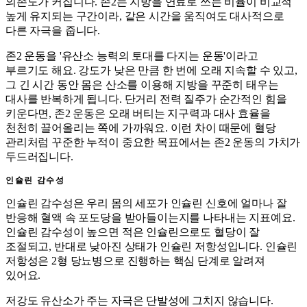
의존도가 커집니다. 존2는 지방을 연료로 쓰는 비율이 비교적
높게 유지되는 구간이라, 같은 시간을 움직여도 대사적으로
다른 자극을 줍니다.
존2 운동을 '유산소 능력의 토대를 다지는 운동'이라고
부르기도 해요. 강도가 낮은 만큼 한 번에 오래 지속할 수 있고,
그 긴 시간 동안 몸은 산소를 이용해 지방을 꾸준히 태우는
대사를 반복하게 됩니다. 단거리 전력 질주가 순간적인 힘을
키운다면, 존2 운동은 오래 버티는 지구력과 대사 효율을
천천히 끌어올리는 쪽에 가까워요. 이런 차이 때문에 혈당
관리처럼 꾸준한 누적이 중요한 목표에서는 존2 운동의 가치가
두드러집니다.
인슐린 감수성
인슐린 감수성은 우리 몸의 세포가 인슐린 신호에 얼마나 잘
반응해 혈액 속 포도당을 받아들이는지를 나타내는 지표예요.
인슐린 감수성이 높으면 적은 인슐린으로도 혈당이 잘
조절되고, 반대로 낮아진 상태가 인슐린 저항성입니다. 인슐린
저항성은 2형 당뇨병으로 진행하는 핵심 단계로 알려져
있어요.
저강도 유산소가 주는 자극은 단발성에 그치지 않습니다.