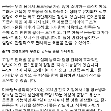
근육은 우리 몸에서 포도당을 가장 많이 소비하는 조직이에요.
그래서 근육이 포도당을 잘 받아들이는 상태로 유지되면 식후
혈당이 오르는 폭도 완만해지는 경향이 있습니다. 존2 운동을
꾸준히 하면 이 두 가지 변화, 즉 미토콘드리아의 구조적
개선과 운동 직후의 급성 효과가 함께 작용해요. 한쪽은 몇
주에 걸쳐 천천히 쌓이는 토대이고, 다른 한쪽은 운동할 때마다
곧바로 얻는 보너스인 셈입니다. 이 둘이 번갈아 쌓이면서
혈당이 안정적으로 관리되는 흐름을 만들 수 있어요.
존2가 고강도보다 무조건 낫다는 뜻은 아니에요
고강도 인터벌 운동도 심폐 능력과 혈당 관리에 효과적인
방법이에요. 존2 운동의 강점은 '지속 가능성'에 있습니다.
부담이 적어 자주, 오래 이어가기 쉽고, 그만큼 누적 효과를
기대할 수 있어요. 두 방식을 함께 활용하면 서로의 장점을
보완할 수 있습니다.
미국당뇨병학회(ADA)는 2024년 진료 지침에서 2형 당뇨병과
당뇨병 전단계 성인에게 주당 150분 이상의 중강도 유산소
운동을, 가능하면 주 3일 이상 나눠서 할 것을 권장했어요. 존2
운동은 이 권장을 실천하기 좋은 강도이고, 식후에 가볍게
걷거나 자전거를 타는 방식으로 일상에 녹이기도 쉽습니다.