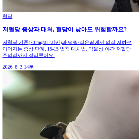
혈당
저혈당 증상과 대처, 혈당이 낮아도 위험할까요?
저혈당 기준(70 mg/dL 미만)과 떨림·식은땀에서 의식 저하로
이어지는 증상 단계, 15-15 법칙 대처법, 약물성·야간 저혈당
주의점까지 정리했어요.
2026. 8. 3
·
14분