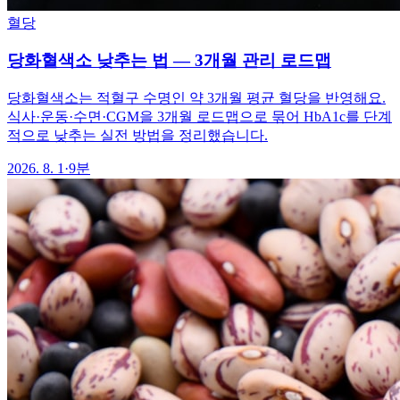
혈당
당화혈색소 낮추는 법 — 3개월 관리 로드맵
당화혈색소는 적혈구 수명인 약 3개월 평균 혈당을 반영해요.
식사·운동·수면·CGM을 3개월 로드맵으로 묶어 HbA1c를 단계
적으로 낮추는 실전 방법을 정리했습니다.
2026. 8. 1
·
9분