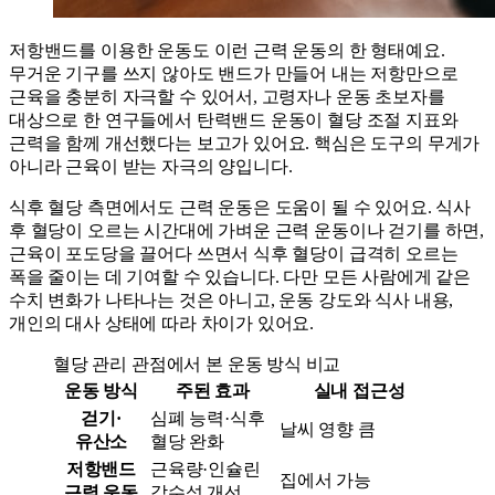
저항밴드를 이용한 운동도 이런 근력 운동의 한 형태예요.
무거운 기구를 쓰지 않아도 밴드가 만들어 내는 저항만으로
근육을 충분히 자극할 수 있어서, 고령자나 운동 초보자를
대상으로 한 연구들에서 탄력밴드 운동이 혈당 조절 지표와
근력을 함께 개선했다는 보고가 있어요. 핵심은 도구의 무게가
아니라 근육이 받는 자극의 양입니다.
식후 혈당 측면에서도 근력 운동은 도움이 될 수 있어요. 식사
후 혈당이 오르는 시간대에 가벼운 근력 운동이나 걷기를 하면,
근육이 포도당을 끌어다 쓰면서 식후 혈당이 급격히 오르는
폭을 줄이는 데 기여할 수 있습니다. 다만 모든 사람에게 같은
수치 변화가 나타나는 것은 아니고, 운동 강도와 식사 내용,
개인의 대사 상태에 따라 차이가 있어요.
혈당 관리 관점에서 본 운동 방식 비교
운동 방식
주된 효과
실내 접근성
걷기·
심폐 능력·식후
날씨 영향 큼
유산소
혈당 완화
저항밴드
근육량·인슐린
집에서 가능
근력 운동
감수성 개선