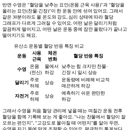
반면 수영은 "혈당을 낮추는 요인(온몸 근육 사용)"과 "혈당을
올리는 요인(찬물·긴장)"이 한 운동 안에 섞여 있어요. 그래서
같은 30분이라도 물 온도와 강도, 심리 상태에 따라 혈당
그래프가 다르게 그려질 수 있어요. 어떤 날은 달리기처럼
깔끔하게 떨어지고, 어떤 날은 운동 중에 잠깐 올랐다가 끝나고
떨어지기도 해요.
유산소 운동별 혈당 반응 특징 비교
사용
체온
운동
혈당 반응 특징
근육
변화
온몸
물에서
낮추는 힘 크지만 찬물·
수영
(전신)
하강
긴장 시 일시 상승
주로
운동량에 비례해 비교적
달리기
상승
하체
매끈하게 하강
주로
예측하기 쉬운 완만한
자전거
상승
하체
하강
그래서 수영을 처음 혈당 관리에 넣을 때는 며칠간 운동 전후
혈당을 함께 기록해 보는 게 좋아요. "나는 찬물에서 혈당이 잘
오르는 편인지", "고강도로 몰아칠 때 어떤지"를 알아 두면,
수영을 자기 몸에 맞게 조절할 수 있어요. 평균적인 통계보다