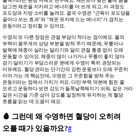
물속이라는 환경 자체도 변수예요. 체온보다 낮은 물에 몸을
담그면 체온을 지키려고 에너지를 더 쓰게 되고, 이 과정도
포도당과 지방 소비를 늘려요. 결국 수영은 "근육이 포도당을
끌어다 쓰는 효과"와 "체온 유지에 드는 에너지"가 겹치는
운동이라고 정리할 수 있어요.
수영의 또 다른 장점은 관절 부담이 적다는 점이에요. 물의
부력이 몸무게의 상당 부분을 받쳐 주기 때문에, 무릎이나
발목에 체중이 실리는 달리기와 달리 관절 통증 없이 오래
운동할 수 있어요. 체중이 많이 나가거나 무릎이 좋지 않아
걷기·달리기가 부담스러운 분에게 수영이 특히 권장되는
이유예요. 혈당 관리는 단기간의 강한 운동보다 오래 꾸준히
이어 가는 게 핵심인데, 수영은 그 꾸준함을 받쳐 주는
운동이라는 점에서 가치가 커요. 다만 부력 덕분에 힘든 줄
모르고 운동하다 보면 강도가 들쭉날쭉해지기 쉬워, 같은 거리·
같은 시간을 기준 삼아 강도를 일정하게 유지하는 게 혈당
흐름을 읽는 데 도움이 돼요.
🩸 그런데 왜 수영하면 혈당이 오히려
오를 때가 있을까요?
#