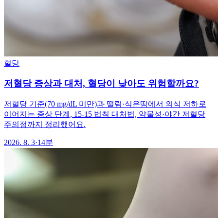
혈당
저혈당 증상과 대처, 혈당이 낮아도 위험할까요?
저혈당 기준(70 mg/dL 미만)과 떨림·식은땀에서 의식 저하로
이어지는 증상 단계, 15-15 법칙 대처법, 약물성·야간 저혈당
주의점까지 정리했어요.
2026. 8. 3
·
14분