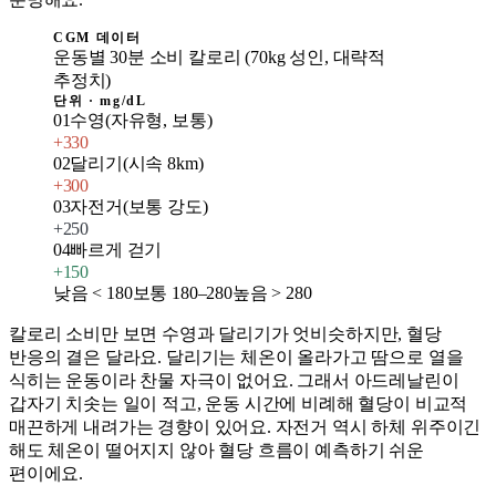
CGM 데이터
운동별 30분 소비 칼로리 (70kg 성인, 대략적
추정치)
단위 ·
mg/dL
01
수영(자유형, 보통)
+
330
02
달리기(시속 8km)
+
300
03
자전거(보통 강도)
+
250
04
빠르게 걷기
+
150
낮음 < 180
보통 180–280
높음 > 280
칼로리 소비만 보면 수영과 달리기가 엇비슷하지만, 혈당
반응의 결은 달라요. 달리기는 체온이 올라가고 땀으로 열을
식히는 운동이라 찬물 자극이 없어요. 그래서 아드레날린이
갑자기 치솟는 일이 적고, 운동 시간에 비례해 혈당이 비교적
매끈하게 내려가는 경향이 있어요. 자전거 역시 하체 위주이긴
해도 체온이 떨어지지 않아 혈당 흐름이 예측하기 쉬운
편이에요.