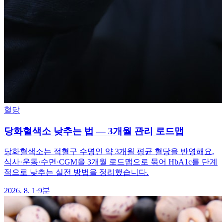
혈당
당화혈색소 낮추는 법 — 3개월 관리 로드맵
당화혈색소는 적혈구 수명인 약 3개월 평균 혈당을 반영해요.
식사·운동·수면·CGM을 3개월 로드맵으로 묶어 HbA1c를 단계
적으로 낮추는 실전 방법을 정리했습니다.
2026. 8. 1
·
9분