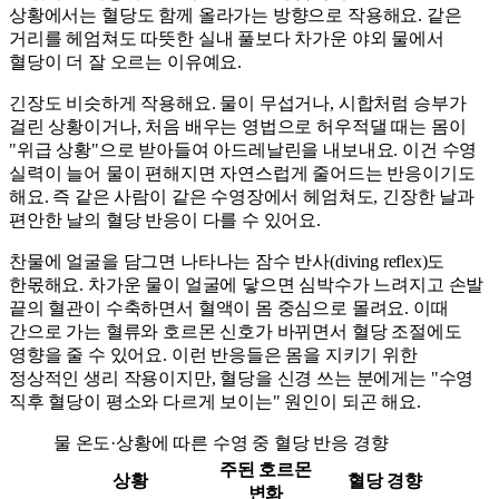
상황에서는 혈당도 함께 올라가는 방향으로 작용해요. 같은
거리를 헤엄쳐도 따뜻한 실내 풀보다 차가운 야외 물에서
혈당이 더 잘 오르는 이유예요.
긴장도 비슷하게 작용해요. 물이 무섭거나, 시합처럼 승부가
걸린 상황이거나, 처음 배우는 영법으로 허우적댈 때는 몸이
"위급 상황"으로 받아들여 아드레날린을 내보내요. 이건 수영
실력이 늘어 물이 편해지면 자연스럽게 줄어드는 반응이기도
해요. 즉 같은 사람이 같은 수영장에서 헤엄쳐도, 긴장한 날과
편안한 날의 혈당 반응이 다를 수 있어요.
찬물에 얼굴을 담그면 나타나는 잠수 반사(diving reflex)도
한몫해요. 차가운 물이 얼굴에 닿으면 심박수가 느려지고 손발
끝의 혈관이 수축하면서 혈액이 몸 중심으로 몰려요. 이때
간으로 가는 혈류와 호르몬 신호가 바뀌면서 혈당 조절에도
영향을 줄 수 있어요. 이런 반응들은 몸을 지키기 위한
정상적인 생리 작용이지만, 혈당을 신경 쓰는 분에게는 "수영
직후 혈당이 평소와 다르게 보이는" 원인이 되곤 해요.
물 온도·상황에 따른 수영 중 혈당 반응 경향
주된 호르몬
상황
혈당 경향
변화