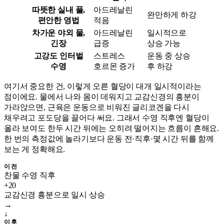
따뜻한 실내 풀,
아드레날린
완만하게 하강
편안한 영법
적음
차가운 야외 물,
아드레날린
일시적으로
긴장
급증
상승 가능
고강도 인터벌
스트레스
운동 중 상승
수영
호르몬 증가
후 하강
여기서 중요한 건, 이렇게 오른 혈당이 대개 일시적이라는
점이에요. 물에서 나와 몸이 데워지고 교감신경의 흥분이
가라앉으면, 근육은 운동으로 비워진 글리코겐을 다시
채우려고 포도당을 끌어다 써요. 그래서 수영 직후엔 혈당이
올라 보여도 한두 시간 뒤에는 오히려 떨어지는 흐름이 흔해요.
한 번의 측정값에 놀라기보다 운동 전·직후·몇 시간 뒤를 함께
보는 게 정확해요.
이전
찬물 수영 직후
+20
교감신경 흥분으로 일시 상승
→
↓
이후