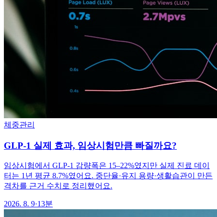
체중관리
GLP-1 실제 효과, 임상시험만큼 빠질까요?
임상시험에서 GLP-1 감량폭은 15–22%였지만 실제 진료 데이
터는 1년 평균 8.7%였어요. 중단율·유지 용량·생활습관이 만든
격차를 근거 수치로 정리했어요.
2026. 8. 9
·
13분