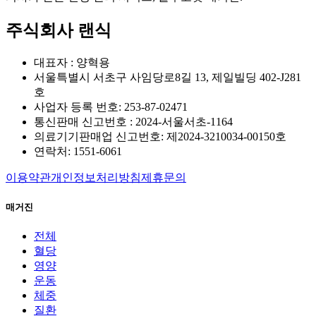
주식회사 랜식
대표자 : 양혁용
서울특별시 서초구 사임당로8길 13, 제일빌딩 402-J281
호
사업자 등록 번호: 253-87-02471
통신판매 신고번호 : 2024-서울서초-1164
의료기기판매업 신고번호: 제2024-3210034-00150호
연락처: 1551-6061
이용약관
개인정보처리방침
제휴문의
매거진
전체
혈당
영양
운동
체중
질환