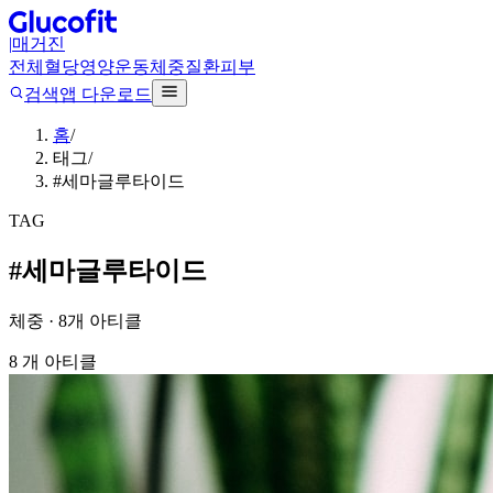
|
매거진
전체
혈당
영양
운동
체중
질환
피부
검색
앱 다운로드
홈
/
태그
/
#세마글루타이드
TAG
#
세마글루타이드
체중 ·
8
개 아티클
8
개 아티클