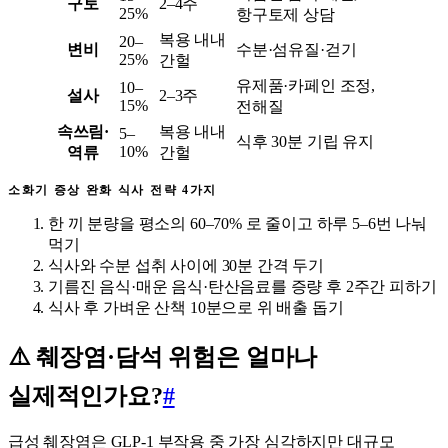
구토
2–4주
25%
항구토제 상담
복용 내내
20–
변비
수분·섬유질·걷기
25%
간헐
유제품·카페인 조정,
10–
설사
2–3주
15%
전해질
속쓰림·
복용 내내
5–
식후 30분 기립 유지
10%
역류
간헐
소화기 증상 완화 식사 전략 4가지
한 끼 분량을 평소의 60–70% 로 줄이고 하루 5–6번 나눠
먹기
식사와 수분 섭취 사이에 30분 간격 두기
기름진 음식·매운 음식·탄산음료를 증량 후 2주간 피하기
식사 후 가벼운 산책 10분으로 위 배출 돕기
⚠️ 췌장염·담석 위험은 얼마나
실제적인가요?
#
급성 췌장염은 GLP-1 부작용 중 가장 심각하지만 대규모