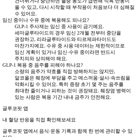
건너뛰거나 중단하면 혈중 농도가 급변해 식욕 반동이
올 수 있고, 다시 시작할 때 부작용이 처음보다 더 심해질
수 있어요.
임신 중이나 수유 중에 복용해도 되나요?
GLP-1 주사제는 임신 중 사용이 금기예요.
세마글루타이드의 경우 임신 2개월 전부터 중단을
권장하고, 리라글루타이드와 티르제파타이드도
마찬가지예요. 수유 중 사용 데이터는 제한적이므로
임신 계획이 있거나 임신·수유 중이라면 반드시
주치의와 상의해야 해요.
GLP-1 복용 중 음주를 피해야 하나요?
소량의 음주가 약효를 직접 방해하지는 않지만,
알코올은 췌장에 부담을 주고 메스꺼움·설사·속쓰림을
악화시킬 수 있어요. 특히 증량 초기 몇 주는 음주를
최대한 줄이거나 피하는 것이 권장돼요. 췌장염 병력이
있는 사람은 복용 기간 내내 금주가 안전해요.
글루코핏 앱
내 혈당 반응을 직접 확인해보세요
글루코핏 앱에서 음식·운동 기록과 함께 한 번에 관리할 수 있