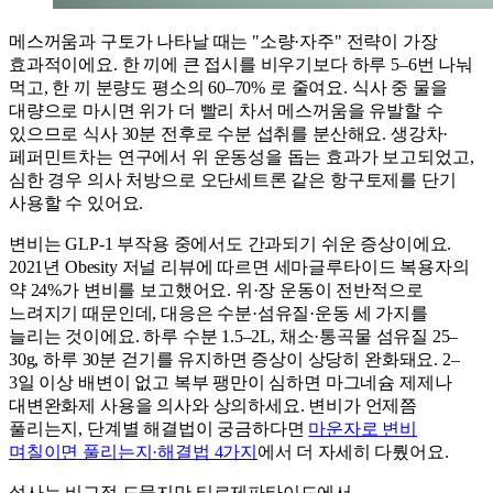
메스꺼움과 구토가 나타날 때는 "소량·자주" 전략이 가장
효과적이에요. 한 끼에 큰 접시를 비우기보다 하루 5–6번 나눠
먹고, 한 끼 분량도 평소의 60–70% 로 줄여요. 식사 중 물을
대량으로 마시면 위가 더 빨리 차서 메스꺼움을 유발할 수
있으므로 식사 30분 전후로 수분 섭취를 분산해요. 생강차·
페퍼민트차는 연구에서 위 운동성을 돕는 효과가 보고되었고,
심한 경우 의사 처방으로 오단세트론 같은 항구토제를 단기
사용할 수 있어요.
변비는 GLP-1 부작용 중에서도 간과되기 쉬운 증상이에요.
2021년 Obesity 저널 리뷰에 따르면 세마글루타이드 복용자의
약 24%가 변비를 보고했어요. 위·장 운동이 전반적으로
느려지기 때문인데, 대응은 수분·섬유질·운동 세 가지를
늘리는 것이에요. 하루 수분 1.5–2L, 채소·통곡물 섬유질 25–
30g, 하루 30분 걷기를 유지하면 증상이 상당히 완화돼요. 2–
3일 이상 배변이 없고 복부 팽만이 심하면 마그네슘 제제나
대변완화제 사용을 의사와 상의하세요. 변비가 언제쯤
풀리는지, 단계별 해결법이 궁금하다면
마운자로 변비
며칠이면 풀리는지·해결법 4가지
에서 더 자세히 다뤘어요.
설사는 비교적 드물지만 티르제파타이드에서