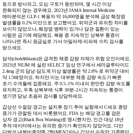
등으로 방사되고, 오심·구토가 동반되며, 몇 시간 이상
완화되지 않는 경우예요. 2023년 JAMA Internal Medicine
메타분석은 GLP-1 복용자 약 16,000명을 분석해 급성 췌장염
발생률을 0.2% 미만으로 보고했어요. 위약군과 유의한 차이를
보이지 않았으나, 췌장염 병력이 있거나 담관 질환이 있는
사람은 금기에 해당해요. 복용 중 지속적인 상복부 통증이
나타나면 즉시 응급실로 가서 아밀라제·리파제 수치 검사를
받으세요.
담석(cholelithiasis)은 급격한 체중 감량 자체가 위험 요인이에요.
2023년 NEJM 에 실린 SELECT 임상 연구에서 세마글루타이드
2.4mg 군의 담낭·담도계 이상 발생률은 약 2.8% 로 위약군 대비
약 1.5배였어요. 하지만 이는 대부분 체중 감량 속도가 빠른
초기 수개월에 집중돼요. 주 0.5–1% 이내의 완만한 감량 속도를
유지하고, 우측 상복부에 식후 30분–2시간 지속되는 통증이
생기면 담낭 초음파 검사를 상담하세요.
갑상선 수질암 경고는 설치류 장기 투여 실험에서 C세포 종양
증가가 관찰된 데서 비롯됐어요. FDA 는 해당 경고를 검은
상자 경고(Black Box Warning)로 명시했지만, 인간 대상 18년
추적 데이터에서는 유의한 증가가 확인되지 않았어요. 다만
다발성 내분비종양증 2형(MEN2)이나 갑상선 수질암 가족력이