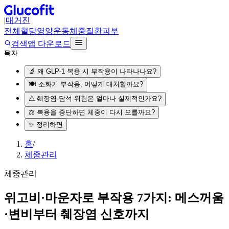
|
매거진
전체
혈당
영양
운동
체중
질환
피부
검색
앱 다운로드
목차
🔬 왜 GLP-1 복용 시 부작용이 나타나나요?
🍽️ 소화기 부작용, 어떻게 대처할까요?
⚠️ 췌장염·담석 위험은 얼마나 실제적인가요?
⚖️ 복용을 중단하면 체중이 다시 오를까요?
✨ 정리하면
홈
/
체중관리
체중관리
위고비·마운자로 부작용 7가지: 메스꺼움
·변비부터 췌장염 신호까지