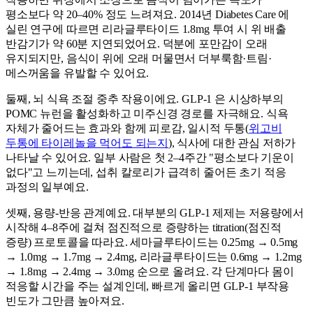
평소보다 약 20–40% 정도 느려져요. 2014년 Diabetes Care 에
실린 연구에 따르면 리라글루타이드 1.8mg 투여 시 위 배출
반감기가 약 60분 지연되었어요. 덕분에 포만감이 오래
유지되지만, 음식이 위에 오래 머물면서 더부룩함·트림·
메스꺼움을 유발할 수 있어요.
둘째, 뇌 식욕 조절 중추 작용이에요. GLP-1 은 시상하부의
POMC 뉴런을 활성화하고 미주신경 경로를 자극해요. 식욕
자체가 줄어드는 효과와 함께 피로감, 일시적 두통(
위고비
두통에 타이레놀을 먹어도 되는지
), 식사에 대한 관심 저하가
나타날 수 있어요. 일부 사람은 첫 2–4주간 "평소보다 기운이
없다"고 느끼는데, 섭취 칼로리가 급격히 줄어든 초기 적응
과정의 일부예요.
셋째, 용량-반응 관계예요. 대부분의 GLP-1 제제는 저용량에서
시작해 4–8주에 걸쳐 점진적으로 증량하는 titration(점진적
증량) 프로토콜을 따라요. 세마글루타이드는 0.25mg → 0.5mg
→ 1.0mg → 1.7mg → 2.4mg, 리라글루타이드는 0.6mg → 1.2mg
→ 1.8mg → 2.4mg → 3.0mg 순으로 올려요. 각 단계마다 몸이
적응할 시간을 주는 설계인데, 빠르게 올리면 GLP-1 부작용
빈도가 그만큼 높아져요.