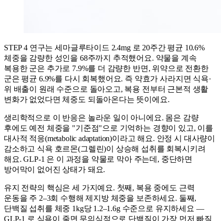
STEP 4 연구는 세마글루타이드 2.4mg 로 20주간 평균 10.6%
체중을 감량한 성인을 68주까지 추적했어요. 약물을 계속
복용한 군은 추가로 7.9%를 더 감량한 반면, 위약으로 전환한
군은 평균 6.9%를 다시 회복했어요. 즉 약효가 사라지면 식욕·
위 배출이 원래 수준으로 돌아오고, 복용 전부터 근본적 생활
변화가 없었다면 체중도 되돌아온다는 뜻이에요.
생리학적으로 이 반응은 놀라운 일이 아니에요. 몸은 감량
후에도 예전 체중을 "기준점"으로 기억하는 경향이 있고, 이를
대사적 적응(metabolic adaptation)이라고 해요. 안정 시 대사량이
감소하고 식욕 호르몬(그렐린)이 상승해 섭취를 회복시키려
해요. GLP-1 은 이 과정을 약물로 막아 주는데, 중단하면
방어막이 없어진 상태가 돼요.
유지 전략의 핵심은 세 가지예요. 첫째, 복용 중에도 근력
운동을 주 2–3회 수행해 제지방 체중을 보존하세요. 둘째,
단백질 섭취를 체중 1kg당 1.2–1.6g 수준으로 유지하세요 —
GLP-1 로 식욕이 줄면 무의식적으로 단백질이 가장 먼저 빠질