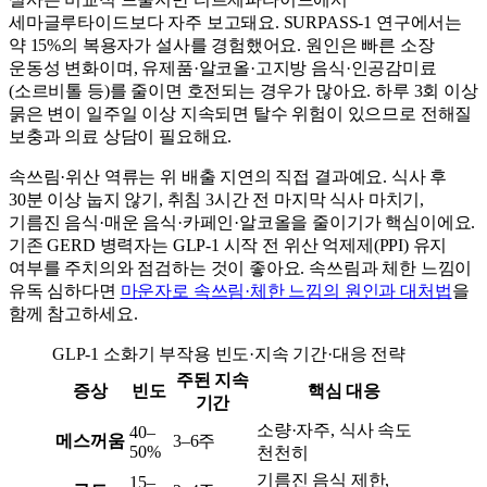
세마글루타이드보다 자주 보고돼요. SURPASS-1 연구에서는
약 15%의 복용자가 설사를 경험했어요. 원인은 빠른 소장
운동성 변화이며, 유제품·알코올·고지방 음식·인공감미료
(소르비톨 등)를 줄이면 호전되는 경우가 많아요. 하루 3회 이상
묽은 변이 일주일 이상 지속되면 탈수 위험이 있으므로 전해질
보충과 의료 상담이 필요해요.
속쓰림·위산 역류는 위 배출 지연의 직접 결과예요. 식사 후
30분 이상 눕지 않기, 취침 3시간 전 마지막 식사 마치기,
기름진 음식·매운 음식·카페인·알코올을 줄이기가 핵심이에요.
기존 GERD 병력자는 GLP-1 시작 전 위산 억제제(PPI) 유지
여부를 주치의와 점검하는 것이 좋아요. 속쓰림과 체한 느낌이
유독 심하다면
마운자로 속쓰림·체한 느낌의 원인과 대처법
을
함께 참고하세요.
GLP-1 소화기 부작용 빈도·지속 기간·대응 전략
주된 지속
증상
빈도
핵심 대응
기간
소량·자주, 식사 속도
40–
메스꺼움
3–6주
50%
천천히
기름진 음식 제한,
15–