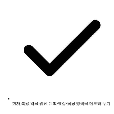
현재 복용 약물·임신 계획·췌장·담낭 병력을 메모해 두기