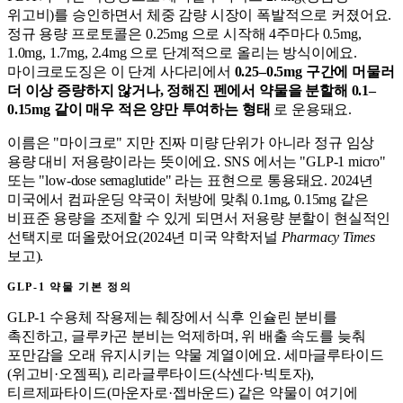
위고비)를 승인하면서 체중 감량 시장이 폭발적으로 커졌어요.
정규 용량 프로토콜은 0.25mg 으로 시작해 4주마다 0.5mg,
1.0mg, 1.7mg, 2.4mg 으로 단계적으로 올리는 방식이에요.
마이크로도징은 이 단계 사다리에서
0.25–0.5mg 구간에 머물러
더 이상 증량하지 않거나, 정해진 펜에서 약물을 분할해 0.1–
0.15mg 같이 매우 적은 양만 투여하는 형태
로 운용돼요.
이름은 "마이크로" 지만 진짜 미량 단위가 아니라 정규 임상
용량 대비 저용량이라는 뜻이에요. SNS 에서는 "GLP-1 micro"
또는 "low-dose semaglutide" 라는 표현으로 통용돼요. 2024년
미국에서 컴파운딩 약국이 처방에 맞춰 0.1mg, 0.15mg 같은
비표준 용량을 조제할 수 있게 되면서 저용량 분할이 현실적인
선택지로 떠올랐어요(2024년 미국 약학저널
Pharmacy Times
보고).
GLP-1 약물 기본 정의
GLP-1 수용체 작용제는 췌장에서 식후 인슐린 분비를
촉진하고, 글루카곤 분비는 억제하며, 위 배출 속도를 늦춰
포만감을 오래 유지시키는 약물 계열이에요. 세마글루타이드
(위고비·오젬픽), 리라글루타이드(삭센다·빅토자),
티르제파타이드(마운자로·젭바운드) 같은 약물이 여기에