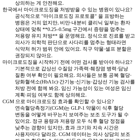
상의하는 게 안전해요.
한국에서 마이크로도징을 처방받을 수 있는 병원이 있나요?
공식적으로 "마이크로도징 프로토콜" 을 표방하는
병원은 거의 없지만, 비만·내분비 클리닉 일부는 환자
상태에 맞춰 **0.25–0.5mg 구간에서 증량을 멈추는
저용량 유지 처방** 을 운영해요. 정식으로 진료를 받고
의사가 의학적 판단으로 사다리를 멈추는 형태라면
식약처 허가 범위 안에 있어요. 직구 약물·셀프 분할은
권장되지 않아요.
마이크로도징을 시작하기 전에 어떤 검사를 받아야 하나요?
기본적으로 갑상선 수질암 가족력·췌장염 병력·담낭
질환 여부 확인이 필요해요. 의사들은 보통 공복 혈당·
당화혈색소(HbA1c)·간기능·신기능·갑상선 기능 검사를
처방 전에 함께 봐요. 임신 가능성이 있는 여성은 임신
계획·피임 여부도 함께 상의해요.
CGM 으로 마이크로도징 효과를 확인할 수 있나요?
연속혈당측정기(CGM)는 GLP-1 약물이 식후 혈당
변동을 어떻게 바꾸는지 보여주는 보조 도구가 될 수
있어요. 정규 용량과 저용량 모두 식후 혈당 정점을
낮추는 경향이 있지만, 효과 크기와 지속 시간은
사용자마다 달라요. CGM 데이터는 의사 상담의 보조