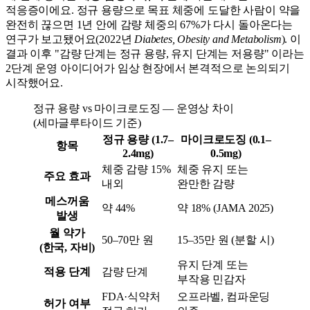
적응증이에요. 정규 용량으로 목표 체중에 도달한 사람이 약을
완전히 끊으면 1년 안에 감량 체중의 67%가 다시 돌아온다는
연구가 보고됐어요(2022년
Diabetes, Obesity and Metabolism
). 이
결과 이후 "감량 단계는 정규 용량, 유지 단계는 저용량" 이라는
2단계 운영 아이디어가 임상 현장에서 본격적으로 논의되기
시작했어요.
정규 용량 vs 마이크로도징 — 운영상 차이
(세마글루타이드 기준)
정규 용량 (1.7–
마이크로도징 (0.1–
항목
2.4mg)
0.5mg)
체중 감량 15%
체중 유지 또는
주요 효과
내외
완만한 감량
메스꺼움
약 44%
약 18% (JAMA 2025)
발생
월 약가
50–70만 원
15–35만 원 (분할 시)
(한국, 자비)
유지 단계 또는
적용 단계
감량 단계
부작용 민감자
FDA·식약처
오프라벨, 컴파운딩
허가 여부