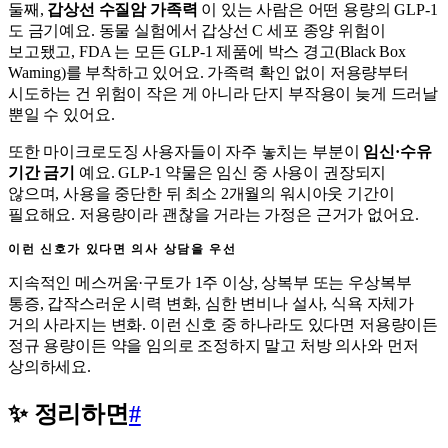
둘째,
갑상선 수질암 가족력
이 있는 사람은 어떤 용량의 GLP-1
도 금기예요. 동물 실험에서 갑상선 C 세포 종양 위험이
보고됐고, FDA 는 모든 GLP-1 제품에 박스 경고(Black Box
Warning)를 부착하고 있어요. 가족력 확인 없이 저용량부터
시도하는 건 위험이 작은 게 아니라 단지 부작용이 늦게 드러날
뿐일 수 있어요.
또한 마이크로도징 사용자들이 자주 놓치는 부분이
임신·수유
기간 금기
예요. GLP-1 약물은 임신 중 사용이 권장되지
않으며, 사용을 중단한 뒤 최소 2개월의 워시아웃 기간이
필요해요. 저용량이라 괜찮을 거라는 가정은 근거가 없어요.
이런 신호가 있다면 의사 상담을 우선
지속적인 메스꺼움·구토가 1주 이상, 상복부 또는 우상복부
통증, 갑작스러운 시력 변화, 심한 변비나 설사, 식욕 자체가
거의 사라지는 변화. 이런 신호 중 하나라도 있다면 저용량이든
정규 용량이든 약을 임의로 조정하지 말고 처방 의사와 먼저
상의하세요.
✨ 정리하면
#