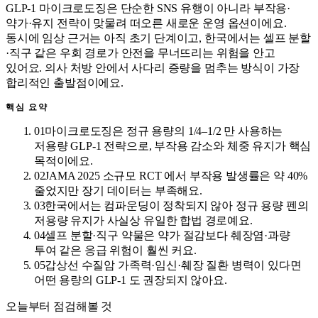
GLP-1 마이크로도징은 단순한 SNS 유행이 아니라 부작용·
약가·유지 전략이 맞물려 떠오른 새로운 운영 옵션이에요.
동시에 임상 근거는 아직 초기 단계이고, 한국에서는 셀프 분할
·직구 같은 우회 경로가 안전을 무너뜨리는 위험을 안고
있어요. 의사 처방 안에서 사다리 증량을 멈추는 방식이 가장
합리적인 출발점이에요.
핵심 요약
01
마이크로도징은 정규 용량의 1/4–1/2 만 사용하는
저용량 GLP-1 전략으로, 부작용 감소와 체중 유지가 핵심
목적이에요.
02
JAMA 2025 소규모 RCT 에서 부작용 발생률은 약 40%
줄었지만 장기 데이터는 부족해요.
03
한국에서는 컴파운딩이 정착되지 않아 정규 용량 펜의
저용량 유지가 사실상 유일한 합법 경로예요.
04
셀프 분할·직구 약물은 약가 절감보다 췌장염·과량
투여 같은 응급 위험이 훨씬 커요.
05
갑상선 수질암 가족력·임신·췌장 질환 병력이 있다면
어떤 용량의 GLP-1 도 권장되지 않아요.
오늘부터 점검해볼 것