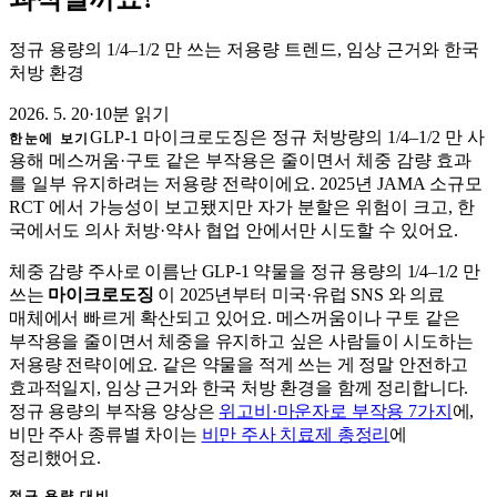
정규 용량의 1/4–1/2 만 쓰는 저용량 트렌드, 임상 근거와 한국
처방 환경
2026. 5. 20
·
10분 읽기
GLP-1 마이크로도징은 정규 처방량의 1/4–1/2 만 사
한눈에 보기
용해 메스꺼움·구토 같은 부작용은 줄이면서 체중 감량 효과
를 일부 유지하려는 저용량 전략이에요. 2025년 JAMA 소규모
RCT 에서 가능성이 보고됐지만 자가 분할은 위험이 크고, 한
국에서도 의사 처방·약사 협업 안에서만 시도할 수 있어요.
체중 감량 주사로 이름난 GLP-1 약물을 정규 용량의 1/4–1/2 만
쓰는
마이크로도징
이 2025년부터 미국·유럽 SNS 와 의료
매체에서 빠르게 확산되고 있어요. 메스꺼움이나 구토 같은
부작용을 줄이면서 체중을 유지하고 싶은 사람들이 시도하는
저용량 전략이에요. 같은 약물을 적게 쓰는 게 정말 안전하고
효과적일지, 임상 근거와 한국 처방 환경을 함께 정리합니다.
정규 용량의 부작용 양상은
위고비·마운자로 부작용 7가지
에,
비만 주사 종류별 차이는
비만 주사 치료제 총정리
에
정리했어요.
정규 용량 대비