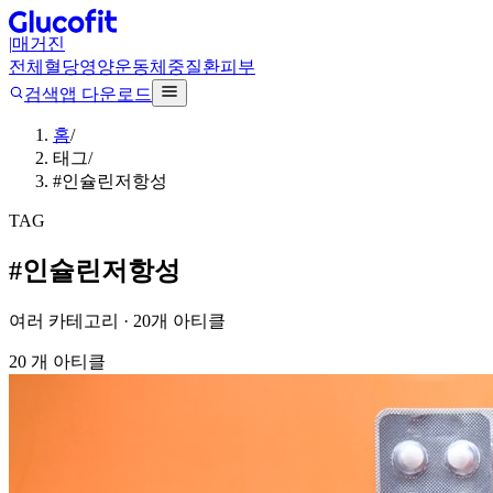
|
매거진
전체
혈당
영양
운동
체중
질환
피부
검색
앱 다운로드
홈
/
태그
/
#인슐린저항성
TAG
#
인슐린저항성
여러 카테고리 ·
20
개 아티클
20
개 아티클