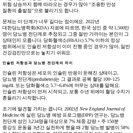
위험 상승까지 함께 따라오는 경우가 많아 "조용한 만성
질환의 출발점"으로 불리기도 합니다.
문제는 이 단계가 너무 길다는 점이에요. 2022년
대한당뇨병학회(KDA) 자료에 따르면, 한국 성인 중 약 1,500만
명이 당뇨병 전단계로 추정되고 그중 절반 가까이는 본인이 그
상태인지 모릅니다. 당화혈색소(HbA1c) 5.7% 이하의 정상
범위에서도 인슐린 저항성이 이미 진행 중인 경우가 많아, 일반
건강검진만으로는 놓치기 쉬워요.
인슐린 저항성과 당뇨병 전단계의 차이
인슐린 저항성은 세포의 인슐린 반응이 둔해진 상태이고,
당뇨병 전단계(prediabetes)는 그 결과로 공복 혈당 100~125
mg/dL 또는 당화혈색소 5.7~6.4%에 머무는 상태를 말해요.
인슐린 저항성이 먼저 시작되고, 보통 수년 뒤에야 혈당 수치가
흔들리기 시작합니다.
조기에 발견할 가치는 큽니다. 2002년
New England Journal of
Medicine
에 실린 당뇨병 예방 프로그램(DPP) 연구는, 당뇨병
전단계 성인 3,234명을 대상으로 7% 체중 감량 + 주 150분
중강도 운동을 3년간 실천하게 했을 때 2형 당뇨병 발병이 58%