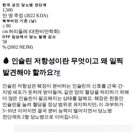
한국 성인 당뇨병 전단계
1,500
만 명 추정 (2022 KDA)
복부비만 기준 (남)
≥ 90
cm 허리둘레 (대한비만학회)
DPP 임상에서 당뇨 발병 감소
58
% (2002 NEJM)
🩸 인슐린 저항성이란 무엇이고 왜 일찍
발견해야 할까요?
#
인슐린 저항성은 췌장이 분비하는 인슐린의 신호를 근육·간·
지방 세포가 둔하게 받아들여, 같은 양의 혈당을 처리하기 위해
더 많은 인슐린이 필요해지는 상태를 말해요. 췌장은 한동안
인슐린을 늘려 혈당을 정상 범위로 유지하지만, 이 과부하가
5~10년 이어지면 결국 분비 능력이 떨어지면서 당뇨병
전단계와 2형 당뇨병으로 이어집니다.