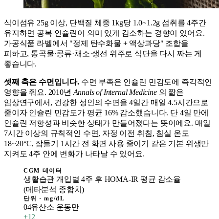
식이섬유 25g 이상, 단백질 체중 1kg당 1.0~1.2g 섭취를 4주간
유지하면 공복 인슐린이 의미 있게 감소하는 경향이 있어요.
가공식품 라벨에서 "정제 탄수화물 + 액상과당" 조합을
피하고, 통곡물·콩류·채소·생선 위주로 식단을 다시 짜는 게
좋습니다.
셋째 축은 수면입니다.
수면 부족은 인슐린 민감도에 즉각적인
영향을 줘요. 2010년
Annals of Internal Medicine
의 짧은
임상연구에서, 건강한 성인의 수면을 4일간 매일 4.5시간으로
줄이자 인슐린 민감도가 평균 16% 감소했습니다. 단 4일 만에
인슐린 저항성과 비슷한 상태가 만들어졌다는 뜻이에요. 매일
7시간 이상의 규칙적인 수면, 자정 이전 취침, 침실 온도
18~20°C, 잠들기 1시간 전 화면 사용 줄이기 같은 기본 위생만
지켜도 4주 안에 변화가 나타날 수 있어요.
CGM 데이터
생활습관 개입별 4주 후 HOMA-IR 평균 감소율
(메타분석 종합치)
단위 ·
mg/dL
04
유산소 운동만
+
12