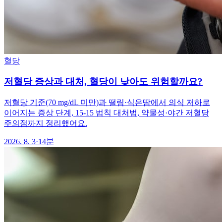
혈당
저혈당 증상과 대처, 혈당이 낮아도 위험할까요?
저혈당 기준(70 mg/dL 미만)과 떨림·식은땀에서 의식 저하로
이어지는 증상 단계, 15-15 법칙 대처법, 약물성·야간 저혈당
주의점까지 정리했어요.
2026. 8. 3
·
14분