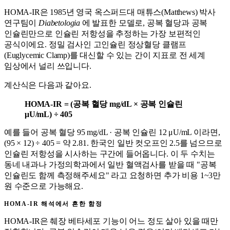
HOMA-IR은 1985년 영국 옥스퍼드대 매튜스(Matthews) 박사
연구팀이
Diabetologia
에 발표한 모델로, 공복 혈당과 공복
인슐린만으로 인슐린 저항성을 추정하는 가장 보편적인
공식이에요. 정밀 검사인 고인슐린 정상혈당 클램프
(Euglycemic Clamp)를 대신할 수 있는 간이 지표로 전 세계
임상에서 널리 쓰입니다.
계산식은 다음과 같아요.
HOMA-IR = (공복 혈당 mg/dL × 공복 인슐린
μU/mL) ÷ 405
예를 들어 공복 혈당 95 mg/dL · 공복 인슐린 12 μU/mL 이라면,
(95 × 12) ÷ 405 = 약 2.81. 한국인 일반 컷오프인 2.5를 넘으므로
인슐린 저항성을 시사하는 구간에 들어옵니다. 이 두 수치는
동네 내과나 가정의학과에서 일반 혈액검사를 받을 때 "공복
인슐린도 함께 측정해주세요" 라고 요청하면 추가 비용 1~3만
원 수준으로 가능해요.
HOMA-IR 해석에서 흔한 함정
HOMA-IR은 췌장 베타세포 기능이 어느 정도 살아 있을 때만