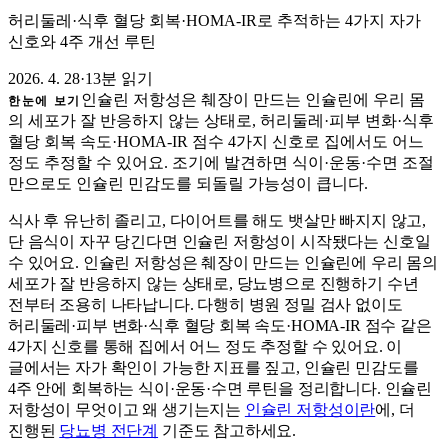
허리둘레·식후 혈당 회복·HOMA-IR로 추적하는 4가지 자가
신호와 4주 개선 루틴
2026. 4. 28
·
13분 읽기
인슐린 저항성은 췌장이 만드는 인슐린에 우리 몸
한눈에 보기
의 세포가 잘 반응하지 않는 상태로, 허리둘레·피부 변화·식후
혈당 회복 속도·HOMA-IR 점수 4가지 신호로 집에서도 어느
정도 추정할 수 있어요. 조기에 발견하면 식이·운동·수면 조절
만으로도 인슐린 민감도를 되돌릴 가능성이 큽니다.
식사 후 유난히 졸리고, 다이어트를 해도 뱃살만 빠지지 않고,
단 음식이 자꾸 당긴다면 인슐린 저항성이 시작됐다는 신호일
수 있어요. 인슐린 저항성은 췌장이 만드는 인슐린에 우리 몸의
세포가 잘 반응하지 않는 상태로, 당뇨병으로 진행하기 수년
전부터 조용히 나타납니다. 다행히 병원 정밀 검사 없이도
허리둘레·피부 변화·식후 혈당 회복 속도·HOMA-IR 점수 같은
4가지 신호를 통해 집에서 어느 정도 추정할 수 있어요. 이
글에서는 자가 확인이 가능한 지표를 짚고, 인슐린 민감도를
4주 안에 회복하는 식이·운동·수면 루틴을 정리합니다. 인슐린
저항성이 무엇이고 왜 생기는지는
인슐린 저항성이란
에, 더
진행된
당뇨병 전단계
기준도 참고하세요.