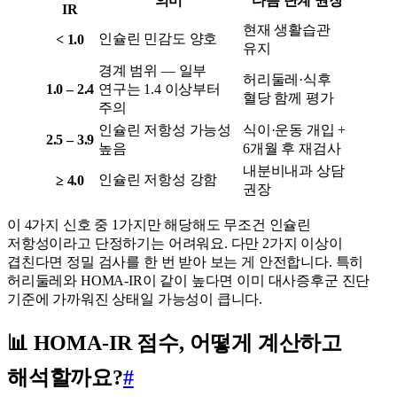
의미
다음 단계 권장
IR
현재 생활습관
인슐린 민감도 양호
< 1.0
유지
경계 범위 — 일부
허리둘레·식후
1.0 – 2.4
연구는 1.4 이상부터
혈당 함께 평가
주의
인슐린 저항성 가능성
식이·운동 개입 +
2.5 – 3.9
높음
6개월 후 재검사
내분비내과 상담
인슐린 저항성 강함
≥ 4.0
권장
이 4가지 신호 중 1가지만 해당해도 무조건 인슐린
저항성이라고 단정하기는 어려워요. 다만 2가지 이상이
겹친다면 정밀 검사를 한 번 받아 보는 게 안전합니다. 특히
허리둘레와 HOMA-IR이 같이 높다면 이미 대사증후군 진단
기준에 가까워진 상태일 가능성이 큽니다.
📊 HOMA-IR 점수, 어떻게 계산하고
해석할까요?
#