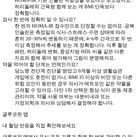
HOMA-IR 기준 인슐린 저항성을 보였다고 보고했어요.
허리둘레와 근육량 함께 보는 게 BMI 단독보다
정확합니다.
검사 한 번에 정확히 알 수 있나요?
한 번의 HOMA-IR 점수만으로 단정할 수는 없어요. 공복
인슐린은 측정일의 식사·스트레스·수면 상태에 따라
흔히 20~30%씩 변동하기 때문에, 4~6주 간격으로 두 번
이상 측정해서 추세를 보는 게 정확합니다. 식후 혈당
패턴, 허리둘레 변화, 중성지방·HDL 비율 같은 다른
지표와 함께 묶어 평가해야 그림이 분명해져요.
약을 먹어야 할 단계는 언제인가요?
당뇨병 전단계 진단을 받았고 6개월 이상 생활습관
개입에도 호전이 없거나, BMI 35 이상의 비만 또는 다른
위험 요인이 동반된 경우 의사가 메트포민 같은 약물을
고려할 수 있어요. 다만 1차 선택은 항상 식이·운동·체중
관리이며, 약물 사용 여부는 내분비내과 또는
가정의학과 의사와 상담해서 결정해야 합니다.
글루코핏 앱
내 혈당 반응을 직접 확인해보세요
글루코핏 앱에서 음식·운동 기록과 함께 한 번에 관리할 수 있