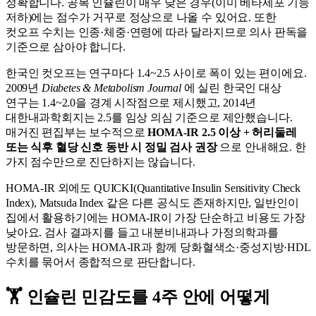
정확합니다. 공복 인슐린이 매우 낮은 경우(이미 베타세포 기능
저하)에는 점수가 거꾸로 정상으로 나올 수 있어요. 또한
컷오프 수치는 인종·체중·연령에 따라 달라지므로 의사 판독을
기준으로 삼아야 합니다.
한국인 컷오프는 연구마다 1.4~2.5 사이로 폭이 있는 편이에요.
2009년
Diabetes & Metabolism Journal
에 실린 한국인 대상
연구는 1.4~2.0을 경계 시작점으로 제시했고, 2014년
대한내과학회지는 2.5를 임상 의심 기준으로 제안했습니다.
매거진 편집부는 보수적으로
HOMA-IR 2.5 이상 + 허리둘레
또는 식후 혈당 신호 동반 시 정밀 검사 권장
으로 안내해요. 한
가지 점수만으로 진단하지는 않습니다.
HOMA-IR 외에도 QUICKI(Quantitative Insulin Sensitivity Check
Index), Matsuda Index 같은 다른 공식도 존재하지만, 일반인이
집에서 활용하기에는 HOMA-IR이 가장 단순하고 비용도 가장
낮아요. 검사 결과지를 들고 내분비내과나 가정의학과를
방문하면, 의사는 HOMA-IR과 함께 당화혈색소·중성지방·HDL
수치를 묶어서 종합적으로 판단합니다.
🏋️ 인슐린 민감도를 4주 안에 어떻게