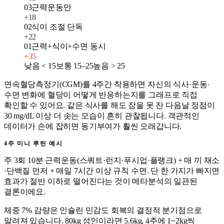
03
근력운동만
+
18
02
식이 조절 단독
+
22
01
근력+식이+수면 동시
+
35
낮음 < 15
보통 15–25
높음 > 25
연속혈당측정기(CGM)를 4주간 착용하면 자신의 식사·운동·
수면 변화에 혈당이 어떻게 반응하는지를 그래프로 직접
확인할 수 있어요. 같은 식사를 해도 잠을 못 잔 다음날 정점이
30 mg/dL 이상 더 솟는 모습이 흔히 관찰됩니다. 객관적인
데이터가 손에 잡히면 동기부여가 훨씬 오래갑니다.
4주 미니 루틴 예시
주 3회 10분 근력운동(스쿼트·런지·푸시업·플랭크) + 매 끼 채소
·단백질 먼저 + 매일 7시간 이상 규칙 수면. 단 한 가지가 빠지면
효과가 절반 이하로 떨어진다는 것이 메타분석의 일관된
결론이에요.
체중 7% 감량은 인슐린 민감도 회복의 결정적 분기점으로
알려져 있습니다. 80kg 성인이라면 5.6kg, 4주에 1~2kg씩