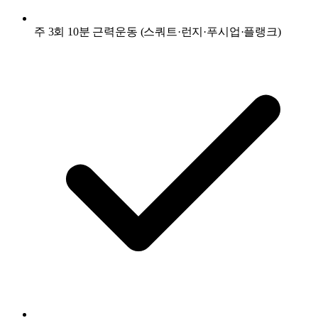
주 3회 10분 근력운동 (스쿼트·런지·푸시업·플랭크)