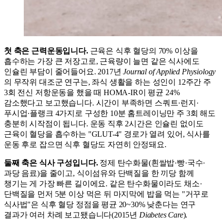
첫 축은 근력운동입니다.
근육은 식후 혈당의 70% 이상을
흡수하는 가장 큰 저장고로, 근육량이 늘면 같은 식사에도
인슐린 부담이 줄어들어요. 2017년
Journal of Applied Physiology
의 무작위 대조군 연구는, 좌식 생활을 하는 성인이 12주간 주
3회 전신 저항운동을 했을 때 HOMA-IR이 평균 24%
감소했다고 보고했습니다. 시간이 부족하면 스쿼트·런지·
푸시업·플랭크 4가지로 구성한 10분 홈트레이닝만 주 3회 해도
충분히 시작점이 됩니다. 운동 직후 2시간은 인슐린 없이도
근육이 혈당을 흡수하는 "GLUT-4" 경로가 열려 있어, 식사를
운동 후로 잡으면 식후 혈당도 자연히 안정돼요.
둘째 축은 식사 구성입니다.
정제 탄수화물(흰쌀밥·빵·국수·
과당 음료)을 줄이고, 식이섬유와 단백질을 한 끼당 함께
챙기는 게 가장 빠른 길이에요. 같은 탄수화물이라도 채소·
단백질을 먼저 5분 이상 먹은 뒤 마지막에 밥을 먹는 "거꾸로
식사법"은 식후 혈당 정점을 평균 20~30% 낮춘다는 연구
결과가 여러 차례 보고됐습니다(2015년
Diabetes Care
).