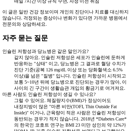
매일 7시간 이상 규칙 수면, 자정 이전 취침
이 글은 일반 건강 정보이며 개인의 진단이나 치료를 대신하지
않습니다. 걱정되는 증상이나 변화가 있다면 가까운 병원에서
전문의와 상담하세요.
자주 묻는 질문
인슐린 저항성과 당뇨병은 같은 말인가요?
같지 않아요. 인슐린 저항성은 세포가 인슐린에 둔하게
반응하는 "상태" 이고, 당뇨병은 그 결과로 혈당 수치가
진단 기준(공복 126 mg/dL 이상 또는 당화혈색소 6.5%
이상)을 넘은 "질병" 입니다. 인슐린 저항성이 시작되고
보통 5~10년 뒤에 당뇨병으로 진단되는 경우가 많아, 이
사이의 긴 구간이 생활습관 개입의 황금기로 여겨져요.
마른 사람도 인슐린 저항성이 생길 수 있나요?
그럴 수 있어요. 체질량지수(BMI)가 정상이어도
내장지방이 많은 "마른 비만(TOFI, Thin Outside Fat
Inside)" 이거나, 근육량이 적은 사람은 인슐린 저항성이
동반되는 경우가 적지 않습니다. 2018년 *Diabetes Care*
의 한국인 코호트 연구는 BMI 23 미만 성인의 약 12%가