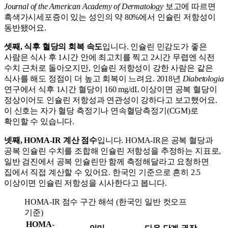
Journal of the American Academy of Dermatology
보고에 따르면
흑색가시세포증이 있는 성인의 약 80%에서 인슐린 저항성이
동반됐어요.
셋째, 식후 혈당의 회복 속도
입니다. 인슐린 민감도가 좋은
사람은 식사 후 1시간 안에 최고치를 찍고 2시간 무렵엔 식전
수치 근처로 돌아오지만, 인슐린 저항성이 강한 사람은 같은
식사를 해도 정점이 더 높고 회복이 느려요. 2018년
Diabetologia
연구에서 식후 1시간 혈당이 160 mg/dL 이상이면 공복 혈당이
정상이어도 인슐린 저항성과 연관성이 강하다고 보고했어요.
이 신호는 자가 혈당 측정기나 연속혈당측정기(CGM)로
확인할 수 있습니다.
넷째, HOMA-IR 계산 점수
입니다. HOMA-IR은 공복 혈당과
공복 인슐린 수치를 조합해 인슐린 저항성을 추정하는 지표로,
일반 검진에서 공복 인슐린만 함께 측정해달라고 요청하면
집에서 직접 계산할 수 있어요. 한국인 기준으로 흔히 2.5
이상이면 인슐린 저항성을 시사한다고 봅니다.
HOMA-IR 점수 구간 해석 (한국인 일반 컷오프
기준)
HOMA-