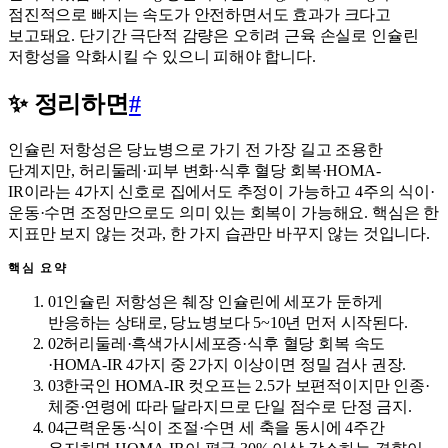
점진적으로 빠지는 속도가 안전하면서도 효과가 크다고
보고돼요. 단기간 극단적 감량은 오히려 근육 손실로 인슐린
저항성을 악화시킬 수 있으니 피해야 합니다.
✨ 정리하면
#
인슐린 저항성은 당뇨병으로 가기 전 가장 길고 조용한
단계지만, 허리둘레·피부 변화·식후 혈당 회복·HOMA-
IR이라는 4가지 신호로 집에서도 추정이 가능하고 4주의 식이·
운동·수면 조정만으로도 의미 있는 회복이 가능해요. 핵심은 한
지표만 보지 않는 것과, 한 가지 습관만 바꾸지 않는 것입니다.
핵심 요약
01
인슐린 저항성은 췌장 인슐린에 세포가 둔하게
반응하는 상태로, 당뇨병보다 5~10년 먼저 시작된다.
02
허리둘레·흑색가시세포증·식후 혈당 회복 속도
·HOMA-IR 4가지 중 2가지 이상이면 정밀 검사 권장.
03
한국인 HOMA-IR 컷오프는 2.5가 보편적이지만 인종·
체중·연령에 따라 달라지므로 단일 점수로 단정 금지.
04
근력운동·식이 조절·수면 세 축을 동시에 4주간