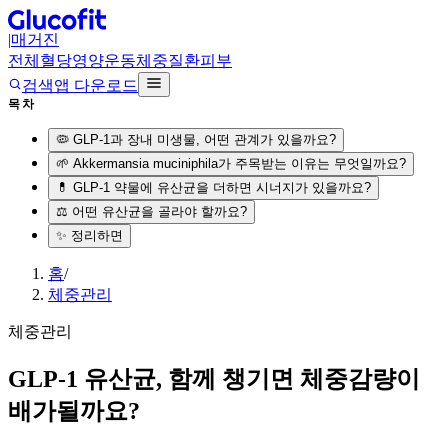
|
매거진
전체
혈당
영양
운동
체중
질환
피부
검색
앱 다운로드
목차
🦠 GLP-1과 장내 미생물, 어떤 관계가 있을까요?
🌱 Akkermansia muciniphila가 주목받는 이유는 무엇일까요?
💊 GLP-1 약물에 유산균을 더하면 시너지가 있을까요?
⚖️ 어떤 유산균을 골라야 할까요?
✨ 정리하면
홈
/
체중관리
체중관리
GLP-1 유산균, 함께 챙기면 체중감량이
배가될까요?