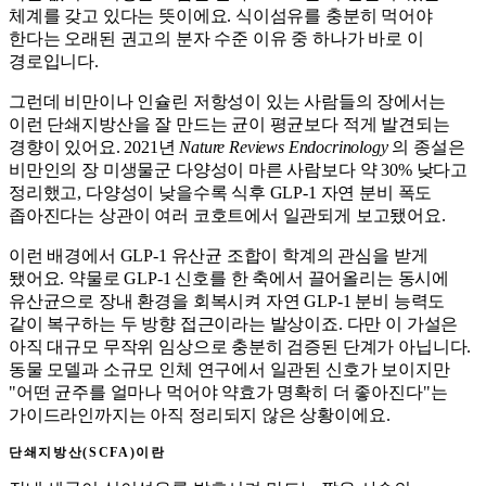
체계를 갖고 있다는 뜻이에요. 식이섬유를 충분히 먹어야
한다는 오래된 권고의 분자 수준 이유 중 하나가 바로 이
경로입니다.
그런데 비만이나 인슐린 저항성이 있는 사람들의 장에서는
이런 단쇄지방산을 잘 만드는 균이 평균보다 적게 발견되는
경향이 있어요. 2021년
Nature Reviews Endocrinology
의 종설은
비만인의 장 미생물군 다양성이 마른 사람보다 약 30% 낮다고
정리했고, 다양성이 낮을수록 식후 GLP-1 자연 분비 폭도
좁아진다는 상관이 여러 코호트에서 일관되게 보고됐어요.
이런 배경에서 GLP-1 유산균 조합이 학계의 관심을 받게
됐어요. 약물로 GLP-1 신호를 한 축에서 끌어올리는 동시에
유산균으로 장내 환경을 회복시켜 자연 GLP-1 분비 능력도
같이 복구하는 두 방향 접근이라는 발상이죠. 다만 이 가설은
아직 대규모 무작위 임상으로 충분히 검증된 단계가 아닙니다.
동물 모델과 소규모 인체 연구에서 일관된 신호가 보이지만
"어떤 균주를 얼마나 먹어야 약효가 명확히 더 좋아진다"는
가이드라인까지는 아직 정리되지 않은 상황이에요.
단쇄지방산(SCFA)이란