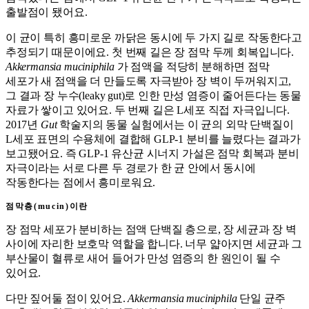
출발점이 됐어요.
이 균이 특히 흥미로운 까닭은 동시에 두 가지 길로 작동한다고
추정되기 때문이에요. 첫 번째 길은 장 점막 두께 회복입니다.
Akkermansia muciniphila
가 점액을 적당히 분해하면 점막
세포가 새 점액을 더 만들도록 자극받아 장 벽이 두꺼워지고,
그 결과 장 누수(leaky gut)로 인한 만성 염증이 줄어든다는 동물
자료가 쌓이고 있어요. 두 번째 길은 L세포 직접 자극입니다.
2017년
Gut
학술지의 동물 실험에서는 이 균의 외막 단백질이
L세포 표면의 수용체에 결합해 GLP-1 분비를 늘렸다는 결과가
보고됐어요. 즉 GLP-1 유산균 시너지 가설은 점막 회복과 분비
자극이라는 서로 다른 두 경로가 한 균 안에서 동시에
작동한다는 점에서 흥미로워요.
점막층(mucin)이란
장 점막 세포가 분비하는 점액 단백질 층으로, 장 세균과 장 벽
사이에 자리한 보호막 역할을 합니다. 너무 얇아지면 세균과 그
부산물이 혈류로 새어 들어가 만성 염증의 한 원인이 될 수
있어요.
다만 짚어둘 점이 있어요.
Akkermansia muciniphila
단일 균주