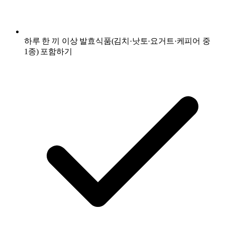
하루 한 끼 이상 발효식품(김치·낫토·요거트·케피어 중
1종) 포함하기