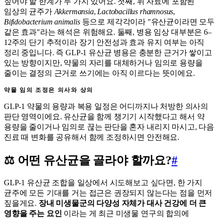
짚어야 할 한계가 두 가지 있어요. 첫째, 위 자료에 포함된
임상의 균주가
Akkermansia
,
Lactobacillus rhamnosus
,
Bifidobacterium animalis
등으로 제각각이라 "유산균이라면 모두
같은 효과"라는 해석은 위험해요. 둘째, 병용 임상 대부분은 6–
12주의 단기 추적이라 장기 안전성과 효과 유지 여부는 아직
정리 중입니다. 즉 GLP-1 유산균 병용은 충분한 근거가 쌓이고
있는 방향이지만, 약물의 자리를 대체하거나 임의로 용량을
줄이는 결정의 근거로 쓰기에는 아직 이르다는 뜻이에요.
약물 임의 조정은 의사와 상의
GLP-1 약물의 용량과 복용 일정은 어디까지나 처방한 의사의
판단 영역이에요. 유산균을 함께 챙기기 시작했다고 해서 약
용량을 줄이거나 임의로 끊는 판단을 혼자 내리지 마시고, 다음
진료 때 변화를 공유해서 함께 조정하시면 안전해요.
⚖️ 어떤 유산균을 골라야 할까요?
#
GLP-1 유산균 조합을 일상에서 시도해보고 싶다면, 한 가지
균주에 모든 기대를 거는 접근은 권장되지 않는다는 점을 먼저
짚을게요.
장내 미생물군의 다양성 자체가 대사 건강에 더 큰
영향을 주는 요인
이라는 게 최근 미생물 연구의 합의에