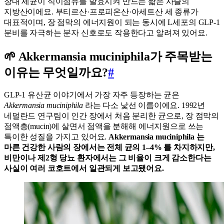
장내 세균이 식이섬유를 발효시켜 만드는 짧은 사슬의
지방산이에요. 부티르산·프로피온산·아세트산 세 종류가
대표적이며, 장 점막의 에너지원이 되는 동시에 L세포의 GLP-1
분비를 자극하는 분자 신호로도 작용한다고 알려져 있어요.
🌱 Akkermansia muciniphila가 주목받는
이유는 무엇일까요?
#
GLP-1 유산균 이야기에서 가장 자주 등장하는 균은
Akkermansia muciniphila
라는 다소 낯선 이름이에요. 1992년
네덜란드 연구팀이 인간 장에서 처음 분리한 균으로, 장 점막의
점액층(mucin)에 살면서 점액을 분해해 에너지원으로 쓰는
특이한 성질을 가지고 있어요.
Akkermansia muciniphila 는
마른 건강한 사람의 장에서는 전체 균의 1–4% 를 차지하지만,
비만이나 제2형 당뇨 환자에서는 그 비율이 크게 감소한다는
사실이 여러 코호트에서 일관되게 보고됐어요.