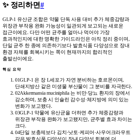
✨ 정리하면
#
GLP-1 유산균 조합은 약물 단독 사용 대비 추가 체중감량과
위장관 부작용 완화 가능성이 일관되게 보고되는 새로운
접근이에요. 다만 어떤 균주를 얼마나 먹어야 가장
효과적인지에 대한 명확한 가이드라인은 아직 정리 중이며,
단일 균주 한 종에 의존하기보다 발효식품 다양성으로 장내
환경 자체를 회복시키는 쪽이 현재까지의 합리적인
출발선이에요.
핵심 요약
01
GLP-1 은 장 L세포가 자연 분비하는 호르몬이며,
단쇄지방산 같은 미생물 부산물이 그 분비를 자극한다.
02
Akkermansia muciniphila 는 비만·당뇨 환자의 장에서
감소하며, 보충 시 인슐린 감수성·체지방에 의미 있는
변화가 보고됐다.
03
GLP-1 약물에 유산균을 더하면 추가 체중감량과
위장관 부작용 완화가 보고됐지만, 균주별 효과 차이는
크다.
04
단일 보충제보다 김치·낫토·케피어·사우어크라우트
같은 발효식품 다양성이 장내 다양성 회복에 더