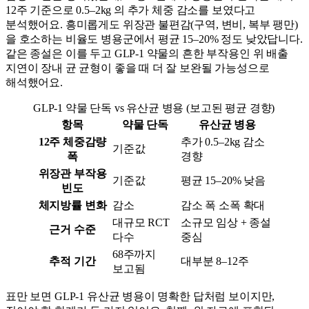
12주 기준으로 0.5–2kg 의 추가 체중 감소를 보였다고
분석했어요. 흥미롭게도 위장관 불편감(구역, 변비, 복부 팽만)
을 호소하는 비율도 병용군에서 평균 15–20% 정도 낮았답니다.
같은 종설은 이를 두고 GLP-1 약물의 흔한 부작용인 위 배출
지연이 장내 균 균형이 좋을 때 더 잘 보완될 가능성으로
해석했어요.
GLP-1 약물 단독 vs 유산균 병용 (보고된 평균 경향)
항목
약물 단독
유산균 병용
12주 체중감량
추가 0.5–2kg 감소
기준값
폭
경향
위장관 부작용
기준값
평균 15–20% 낮음
빈도
체지방률 변화
감소
감소 폭 소폭 확대
대규모 RCT
소규모 임상 + 종설
근거 수준
다수
중심
68주까지
추적 기간
대부분 8–12주
보고됨
표만 보면 GLP-1 유산균 병용이 명확한 답처럼 보이지만,