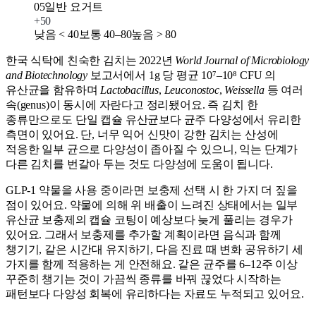
05
일반 요거트
+
50
낮음 < 40
보통 40–80
높음 > 80
한국 식탁에 친숙한 김치는 2022년
World Journal of Microbiology
and Biotechnology
보고서에서 1g 당 평균 10⁷–10⁸ CFU 의
유산균을 함유하며
Lactobacillus
,
Leuconostoc
,
Weissella
등 여러
속(genus)이 동시에 자란다고 정리됐어요. 즉 김치 한
종류만으로도 단일 캡슐 유산균보다 균주 다양성에서 유리한
측면이 있어요. 단, 너무 익어 신맛이 강한 김치는 산성에
적응한 일부 균으로 다양성이 좁아질 수 있으니, 익는 단계가
다른 김치를 번갈아 두는 것도 다양성에 도움이 됩니다.
GLP-1 약물을 사용 중이라면 보충제 선택 시 한 가지 더 짚을
점이 있어요. 약물에 의해 위 배출이 느려진 상태에서는 일부
유산균 보충제의 캡슐 코팅이 예상보다 늦게 풀리는 경우가
있어요. 그래서 보충제를 추가할 계획이라면 음식과 함께
챙기기, 같은 시간대 유지하기, 다음 진료 때 변화 공유하기 세
가지를 함께 적용하는 게 안전해요. 같은 균주를 6–12주 이상
꾸준히 챙기는 것이 가끔씩 종류를 바꿔 끊었다 시작하는
패턴보다 다양성 회복에 유리하다는 자료도 누적되고 있어요.