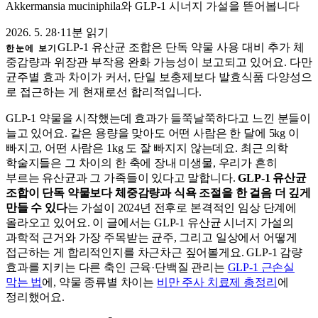
Akkermansia muciniphila와 GLP-1 시너지 가설을 뜯어봅니다
2026. 5. 28
·
11분 읽기
GLP-1 유산균 조합은 단독 약물 사용 대비 추가 체
한눈에 보기
중감량과 위장관 부작용 완화 가능성이 보고되고 있어요. 다만
균주별 효과 차이가 커서, 단일 보충제보다 발효식품 다양성으
로 접근하는 게 현재로선 합리적입니다.
GLP-1 약물을 시작했는데 효과가 들쭉날쭉하다고 느낀 분들이
늘고 있어요. 같은 용량을 맞아도 어떤 사람은 한 달에 5kg 이
빠지고, 어떤 사람은 1kg 도 잘 빠지지 않는데요. 최근 의학
학술지들은 그 차이의 한 축에 장내 미생물, 우리가 흔히
부르는 유산균과 그 가족들이 있다고 말합니다.
GLP-1 유산균
조합이 단독 약물보다 체중감량과 식욕 조절을 한 걸음 더 깊게
만들 수 있다
는 가설이 2024년 전후로 본격적인 임상 단계에
올라오고 있어요. 이 글에서는 GLP-1 유산균 시너지 가설의
과학적 근거와 가장 주목받는 균주, 그리고 일상에서 어떻게
접근하는 게 합리적인지를 차근차근 짚어볼게요. GLP-1 감량
효과를 지키는 다른 축인 근육·단백질 관리는
GLP-1 근손실
막는 법
에, 약물 종류별 차이는
비만 주사 치료제 총정리
에
정리했어요.