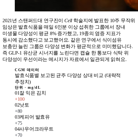
2021년 스탠퍼드대 연구진이
Cell
학술지에 발표한 10주 무작위
임상은 발효식품을 매일 6인분 이상 섭취한 그룹에서 장내
미생물 다양성이 평균 8% 증가했고, 19종의 염증 지표가
동시에 감소했다고 보고했어요. 같은 연구에서 식이섬유
보충만 늘린 그룹은 다양성 변화가 평균적으로 미미했답니다.
즉 GLP-1 유산균 시너지를 노린다면 캡슐 한 통보다 식탁 위
다양성이 우선이라는 메시지가 자료에서 일관되게 읽혀요.
CGM 데이터
발효식품별 보고된 균주 다양성 상대 비교 (대략적
추정치)
단위 ·
mg/dL
01
잘 익은 김치
+
100
02
낫토
+
80
03
케피어 발효유
+
75
04
사우어크라우트
+
70