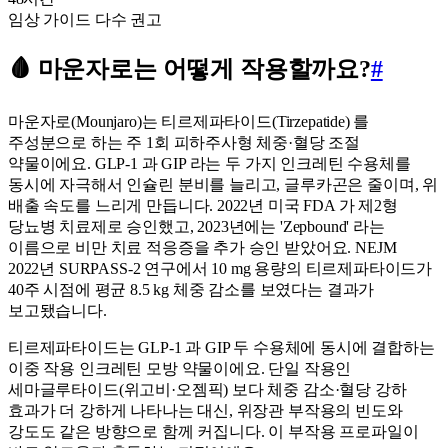
임상 가이드 다수 권고
🩸 마운자로는 어떻게 작용할까요?
#
마운자로(Mounjaro)는 티르제파타이드(Tirzepatide) 를
주성분으로 하는 주 1회 피하주사형 체중·혈당 조절
약물이에요. GLP-1 과 GIP 라는 두 가지 인크레틴 수용체를
동시에 자극해서 인슐린 분비를 늘리고, 글루카곤은 줄이며, 위
배출 속도를 느리게 만듭니다. 2022년 미국 FDA 가 제2형
당뇨병 치료제로 승인했고, 2023년에는 'Zepbound' 라는
이름으로 비만 치료 적응증을 추가 승인 받았어요. NEJM
2022년 SURPASS-2 연구에서 10 mg 용량의 티르제파타이드가
40주 시점에 평균 8.5 kg 체중 감소를 보였다는 결과가
보고됐습니다.
티르제파타이드는 GLP-1 과 GIP 두 수용체에 동시에 결합하는
이중 작용 인크레틴 모방 약물이에요. 단일 작용인
세마글루타이드(위고비·오젬픽) 보다 체중 감소·혈당 강하
효과가 더 강하게 나타나는 대신, 위장관 부작용의 빈도와
강도도 같은 방향으로 함께 커집니다. 이 부작용 프로파일이