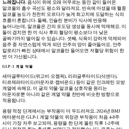
느려집니다
. 음식이 위에 오래 머무르는 동안 같이 들어온
알코올의 흡수 곡선도 평소와 달라져요. 빈속에 마셨을 때 혈중
알코올 농도가 천천히 오르다가 늦게 최고치에 도달하는 식의
흐름이 흔합니다. 둘째, 인슐린 분비가 식사에 반응해
늘어나는데, 알코올은 간의 포도당 생성을 동시에 억제해요. 이
둘이 겹치면 한 끼 식사 후의 혈당이 평소보다 더 낮은
골짜기까지 떨어질 수 있습니다. 셋째, 식욕이 강하게 억제되어
음주 중 자연스럽게 먹게 되던 안주의 양이 줄어들어요. 안주
칼로리가 빠진 상태에서 알코올만 들어오면 저혈당 위험이 한
번 더 가산됩니다.
GLP-1 계열 약물
세마글루타이드(위고비·오젬픽), 리라글루타이드(삭센다),
티르제파타이드(마운자로·젭바운드) 등이 같은 인크레틴 모방
계열에 속해요. 이 글의 약물·알코올 상호작용 원리는
마운자로뿐 아니라 같은 계열 약물 전반에 비슷한 방향으로
적용됩니다.
용량 적정 단계에서는 부작용이 더 두드러져요. 2024년 BMJ
메타분석은 GLP-1 계열 약물의 위장관 부작용이 처음 4-8주
사이 가장 자주 보고되며, 용량을 한 단계 올린 직후 1-2주에