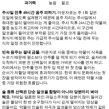
과거력
높음
필요
주사일 전후 48시간 음주 피하기.
마운자로는 주 1회 같은
요일에 맞도록 설계됐기 때문에 음주 자리는 주사일에서
최대한 멀리 떨어뜨리는 게 좋아요. 주사 직후 24시간은 약물의
혈중 농도가 최고치에 가까운 시간대이므로, 이 구간에
알코올이 들어오면 부작용 강도가 가장 크게 올라옵니다.
회식이 예정된 주는 가급적 주사일을 회식 4-5일 전에 두는
식의 일정 조정이 안전합니다.
빈속 음주는 절대 금물.
마운자로 사용 중에는 약물이 식욕을
누르기 때문에 평소보다 안주를 덜 먹게 되기 쉬워요. 술자리에
도착하기 30분 전 단백질이 포함된 가벼운 식사를 먼저 하고,
자리에서는 안주를 먼저 한두 입 먹은 뒤 첫 잔을 들이는
순서가 저혈당 예방에 효과적이에요. 한국 회식 문화에서는 첫
잔을 받자마자 마시는 분위기가 강한데, 이 패턴은 약물 사용
중 가장 위험한 흐름입니다.
술 종류 선택은 단순 알코올 함량이 아니라 당분까지 봐야
해요.
칵테일·달콤한 와인·과일소주처럼 당분이 많이 들어간
술은 혈당이 한 번 솟구쳤다가 다시 깊게 떨어지는 양상을
만들어요. 약물의 인슐린 자극과 알코올의 당신생 억제가 같은