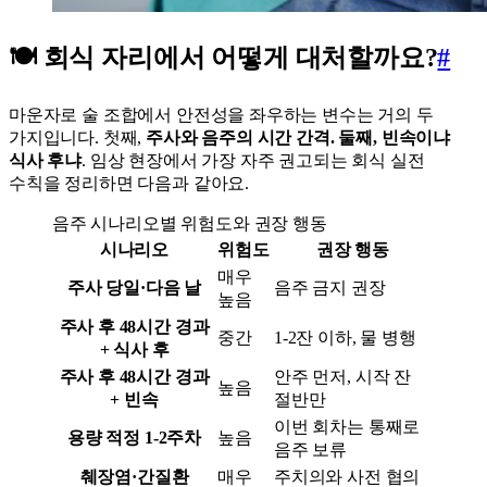
🍽️ 회식 자리에서 어떻게 대처할까요?
#
마운자로 술 조합에서 안전성을 좌우하는 변수는 거의 두
가지입니다. 첫째,
주사와 음주의 시간 간격
. 둘째,
빈속이냐
식사 후냐
. 임상 현장에서 가장 자주 권고되는 회식 실전
수칙을 정리하면 다음과 같아요.
음주 시나리오별 위험도와 권장 행동
시나리오
위험도
권장 행동
매우
주사 당일·다음 날
음주 금지 권장
높음
주사 후 48시간 경과
중간
1-2잔 이하, 물 병행
+ 식사 후
주사 후 48시간 경과
안주 먼저, 시작 잔
높음
+ 빈속
절반만
이번 회차는 통째로
용량 적정 1-2주차
높음
음주 보류
췌장염·간질환
매우
주치의와 사전 협의