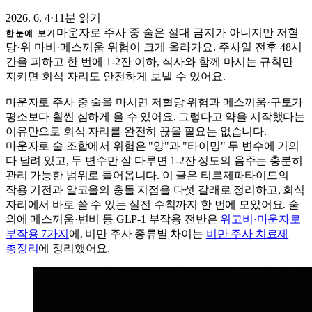
2026. 6. 4
·
11분 읽기
마운자로 주사 중 술은 절대 금지가 아니지만 저혈
한눈에 보기
당·위 마비·메스꺼움 위험이 크게 올라가요. 주사일 전후 48시
간을 피하고 한 번에 1-2잔 이하, 식사와 함께 마시는 규칙만
지키면 회식 자리도 안전하게 보낼 수 있어요.
마운자로 주사 중 술을 마시면 저혈당 위험과 메스꺼움·구토가
평소보다 훨씬 심하게 올 수 있어요. 그렇다고 약을 시작했다는
이유만으로 회식 자리를 완전히 끊을 필요는 없습니다.
마운자로 술 조합에서 위험은 "양"과 "타이밍" 두 변수에 거의
다 달려 있고, 두 변수만 잘 다루면 1-2잔 정도의 음주는 충분히
관리 가능한 범위로 들어옵니다. 이 글은 티르제파타이드의
작용 기전과 알코올의 충돌 지점을 다섯 갈래로 정리하고, 회식
자리에서 바로 쓸 수 있는 실전 수칙까지 한 번에 모았어요. 술
외에 메스꺼움·변비 등 GLP-1 부작용 전반은
위고비·마운자로
부작용 7가지
에, 비만 주사 종류별 차이는
비만 주사 치료제
총정리
에 정리했어요.