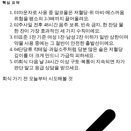
핵심 요약
01
마운자로 사용 중 알코올은 저혈당·위 마비·메스꺼움
위험을 평소의 2-3배까지 끌어올려요.
02
주사일 전후 48시간 음주 보류, 빈속 금지, 한 잔당 물
한 잔이 가장 효과적인 세 가지 수칙이에요.
03
표준 1잔 기준 여성 1잔·남성 2잔 이하가 일반 상한이며
약물 사용 중에는 그 절반이 안전한 출발선이에요.
04
단당류 칵테일·과일소주처럼 당분 많은 술은 저혈당
깊이를 더 크게 만드니 가급적 피하세요.
05
회식 다음 날 24시간 이상 구토·복통이 지속되면 자가
판단 말고 응급 상담을 받으세요.
회식 가기 전 오늘부터 시도해볼 것