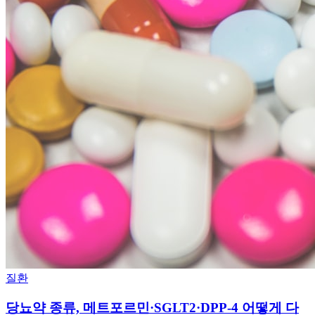
질환
당뇨약 종류, 메트포르민·SGLT2·DPP-4 어떻게 다