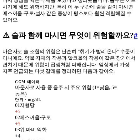
다시 정점을 찍는 추세를 보였다고 정리했습니다. 음주는 어느
시기에 해도 위험하지만, 특히 이 두 구간에 술을 같이 마시면
메스꺼움·구토·설사 같은 증상이 평소보다 훨씬 격렬해질 수
있어요.
⚠️ 술과 함께 마시면 무엇이 위험할까요?
#
마운자로 술 조합의 위험은 단순히 "취기가 빨리 온다" 수준이
아니에요. 약물 자체의 작용과 알코올의 작용이 같은 장기에서
겹치기 때문에 위험이 곱셈처럼 더해집니다. 임상에서 가장
자주 언급되는 다섯 갈래를 정리하면 다음과 같아요.
CGM 데이터
마운자로 사용 중 음주 시 주요 위험 (1=낮음, 5=
높음)
단위 ·
mg/dL
01
저혈당
+
5
02
메스꺼움·구토
+
5
03
위 마비 악화
+
4