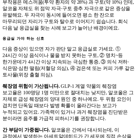
부작용은 메스꺼움(투약 환자의 약 28%) 과 구토(약 10%) 인데,
알코올 자체도 위 점막 자극·구토 중추 자극으로 같은 증상을
유발해요. 두 자극이 동시에 들어오면 평소 한 잔으로
마무리되던 자리가 구토와 탈수로 이어지기 쉽습니다. 회식
다음 날 응급실을 찾는 사례 보고가 늘어난 배경이에요.
응급실 가야 하는 신호
다음 증상이 있으면 자가 판단 말고 응급실로 가세요. ①
24시간 이상 음식이나 물을 받지 못하는 구토, ② 명치~등
한가운데가 4시간 이상 지속되는 극심한 통증, ③ 의식 저하·
식은땀·심한 떨림(저혈당 의심), ④ 검은색 또는 커피 가루 같은
토사물(위장 출혈 의심).
췌장염 위험이 가산됩니다.
GLP-1 계열 약물의 췌장염
보고율은 100명당 1명 미만으로 절대치는 낮지만, 알코올은 그
자체로 급성 췌장염의 양대 원인 중 하나예요. 두 위험 요인이
겹치면 단독일 때보다 발병 확률이 올라간다는 보고가
누적되고 있어요. 가족력이 있거나 과거 췌장염을 진단받은
분이라면 음주를 가급적 피하시기를 권장합니다.
간 부담이 가중됩니다.
알코올은 간에서 대사되는데, 이
과정에서 발생하는 아세트알데히드가 간 세포에 직접 손상을