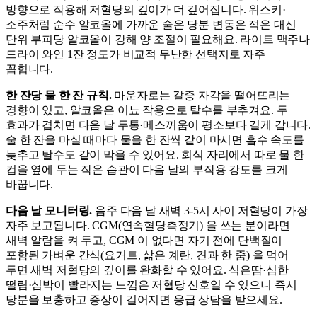
방향으로 작용해 저혈당의 깊이가 더 깊어집니다. 위스키·
소주처럼 순수 알코올에 가까운 술은 당분 변동은 적은 대신
단위 부피당 알코올이 강해 양 조절이 필요해요. 라이트 맥주나
드라이 와인 1잔 정도가 비교적 무난한 선택지로 자주
꼽힙니다.
한 잔당 물 한 잔 규칙.
마운자로는 갈증 자각을 떨어뜨리는
경향이 있고, 알코올은 이뇨 작용으로 탈수를 부추겨요. 두
효과가 겹치면 다음 날 두통·메스꺼움이 평소보다 길게 갑니다.
술 한 잔을 마실 때마다 물을 한 잔씩 같이 마시면 흡수 속도를
늦추고 탈수도 같이 막을 수 있어요. 회식 자리에서 따로 물 한
컵을 옆에 두는 작은 습관이 다음 날의 부작용 강도를 크게
바꿉니다.
다음 날 모니터링.
음주 다음 날 새벽 3-5시 사이 저혈당이 가장
자주 보고됩니다. CGM(연속혈당측정기) 을 쓰는 분이라면
새벽 알람을 켜 두고, CGM 이 없다면 자기 전에 단백질이
포함된 가벼운 간식(요거트, 삶은 계란, 견과 한 줌) 을 먹어
두면 새벽 저혈당의 깊이를 완화할 수 있어요. 식은땀·심한
떨림·심박이 빨라지는 느낌은 저혈당 신호일 수 있으니 즉시
당분을 보충하고 증상이 길어지면 응급 상담을 받으세요.