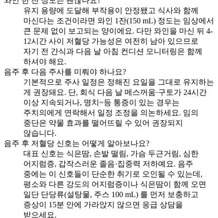
와인 한 잔 정도는 괜찮나요?
유지 용량에 도달해 부작용이 안정됐고 식사와 함께
마신다는 조건이라면 와인 1잔(150 mL) 정도는 임상에서
큰 문제 없이 보고되는 양이에요. 다만 와인을 마신 뒤 4-
12시간 사이 저혈당 가능성은 여전히 남아 있으므로
자기 전 간식과 다음 날 아침 컨디션 모니터링은 함께
하셔야 해요.
음주 후 다음 주사를 미뤄야 하나요?
기본적으로 주사 일정은 정해진 요일을 그대로 유지하는
게 권장돼요. 단, 회식 다음 날 메스꺼움·구토가 24시간
이상 지속되거나, 명치~등 통증이 있는 경우는
주치의에게 연락해서 일정 조정을 의논하세요. 임의
중단은 약물 효과를 떨어뜨릴 수 있어 권장되지
않습니다.
음주 후 저혈당 신호는 어떻게 알아보나요?
대표 신호는 식은땀, 손발 떨림, 가슴 두근거림, 심한
어지럼증, 갑작스러운 졸음·집중력 저하예요. 음주
중에는 이 신호들이 단순한 취기로 오인될 수 있는데,
평소와 다른 강도의 어지럼증이나 식은땀이 함께 오면
일단 단당류(설탕물, 주스 100 mL) 를 먼저 보충하고
증상이 15분 안에 가라앉지 않으면 응급 상담을
받으세요.