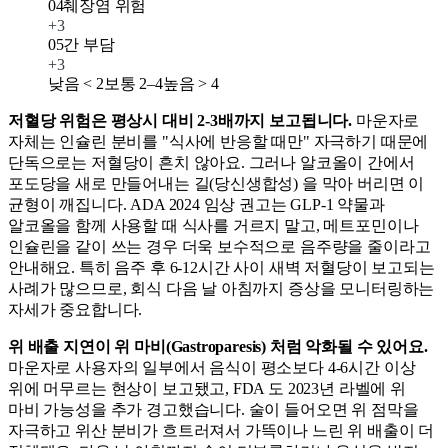
04
췌장염 위험
+
3
05
간 부담
+
3
낮음 < 2
보통 2–4
높음 > 4
저혈당 위험은 평상시 대비 2-3배까지 보고됩니다.
마운자로
자체는 인슐린 분비를 "식사에 반응할 때만" 자극하기 때문에
단독으로는 저혈당이 흔치 않아요. 그러나 알코올이 간에서
포도당을 새로 만들어내는 길(당신생합성) 을 막아 버리면 이
균형이 깨집니다. ADA 2024 임상 권고는 GLP-1 약물과
알코올을 함께 사용할 때 식사를 거르지 말고, 메트포민이나
인슐린을 같이 쓰는 경우 더욱 보수적으로 음주량을 줄이라고
안내해요. 특히 음주 후 6-12시간 사이 새벽 저혈당이 보고되는
사례가 많으므로, 회식 다음 날 아침까지 증상을 모니터링하는
자세가 중요합니다.
위 배출 지연이 위 마비(Gastroparesis) 처럼 악화될 수 있어요.
마운자로 사용자의 일부에서 음식이 평소보다 4-6시간 이상
위에 머무르는 현상이 보고됐고, FDA 도 2023년 라벨에 위
마비 가능성을 추가 경고했습니다. 술이 들어오면 위 점막을
자극하고 위산 분비가 흐트러져서 가뜩이나 느린 위 배출이 더