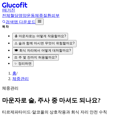
|
매거진
전체
혈당
영양
운동
체중
질환
피부
검색
앱 다운로드
목차
🩸 마운자로는 어떻게 작용할까요?
⚠️ 술과 함께 마시면 무엇이 위험할까요?
🍽️ 회식 자리에서 어떻게 대처할까요?
⚖️ 주 몇 잔까지 허용될까요?
✨ 정리하면
홈
/
체중관리
체중관리
마운자로 술, 주사 중 마셔도 되나요?
티르제파타이드·알코올의 상호작용과 회식 자리 안전 수칙