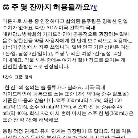
⚖️ 주 몇 잔까지 허용될까요?
#
마운자로 사용 중 안전하다고 합의된 음주량은 명확한 단일
수치가 없어요. 다만 ADA·미국 간학회·국내
대한당뇨병학회의 가이드라인이 공통적으로 권장하는 일반
음주 상한선을 약물 사용자에게 한 단계 보수적으로 적용하는
방식이 임상에서 자주 쓰입니다. 일반 인구 기준 상한은 여성
1잔/일, 남성 2잔/일이고, 주당 누적은 여성 7잔·남성 14잔
이내예요. 약물 사용 중에는 여기서 절반 정도로 줄이는 게
안전한 출발선으로 권장됩니다.
1잔의 표준 정의
"한 잔" 의 정의는 술 종류마다 달라요. 미국·국내
가이드라인이 공통으로 쓰는 표준 1잔(=약 14g 순수 알코올)
기준은 다음과 같습니다. 맥주 350 mL(약 4-5%), 와인 150
mL(약 12%), 소주 50 mL(약 17%), 위스키·진 등 증류주 45
mL(약 40%). 회식 자리에서 흔히 마시는 소주 한 병(360 mL) 은
표준 잔 약 7잔에 해당해요.
용량 적정 단계와 유지 단계는 권장량이 또 달라요. 약을 처음
시작한 4-8주 동안은 부작용 강도가 가장 큰 시기라 가급적