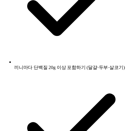
끼니마다 단백질 20g 이상 포함하기 (달걀·두부·살코기)