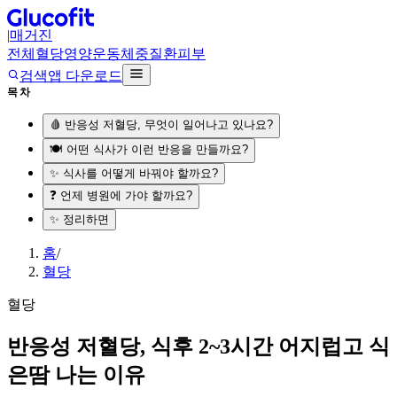
|
매거진
전체
혈당
영양
운동
체중
질환
피부
검색
앱 다운로드
목차
🩸 반응성 저혈당, 무엇이 일어나고 있나요?
🍽️ 어떤 식사가 이런 반응을 만들까요?
✨ 식사를 어떻게 바꿔야 할까요?
❓ 언제 병원에 가야 할까요?
✨ 정리하면
홈
/
혈당
혈당
반응성 저혈당, 식후 2~3시간 어지럽고 식
은땀 나는 이유