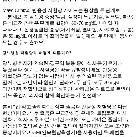
Mayo Clinic의 반응성 저혈당 가이드는 증상을 두 단계로
구분해요. 자율신경 증상(떨림, 심장이 두근거림, 식은땀, 불안)
은 비교적 가벼운 단계로 혈당이 60~70 mg/dL 사이일 때
나타나고, 신경당결핍 증상(어지러움, 혼미함, 시야 흐림, 두통)
은 50 mg/dL 이하로 더 떨어졌을 때 발생해요. 두 단계가 동시에
오는 경우도 흔해요.
당뇨병성 저혈당과 어떻게 다른가요?
당뇨병 환자가 인슐린·경구약 복용 중에 식사를 거르거나
늦췄을 때 생기는 저혈당은 약물 유발성이에요. 반응성
저혈당은 당뇨가 없는 사람이 식사 후 인슐린 과반응으로
일어나는 패턴이라 원인이 달라요. 두 경우 모두 70 mg/dL
미만이면 저혈당으로 정의하지만, 관리법은 다르므로 본인이
어느 쪽인지 의사와 함께 확인하는 게 안전해요.
흔히 "밥 먹고 졸리다"는 식후 졸음과 반응성 저혈당은 다른
현상이에요. 식후 졸음은 부교감신경 우세와 트립토판 대사
변화로 식사 직후 30분~1시간 사이에 오는 가벼운 졸림이고,
반응성 저혈당은 2~3시간 뒤 혈당이 떨어지면서 오는 또렷한
증상이에요. CGM(연속혈당측정기)을 사용하면 두 패턴을