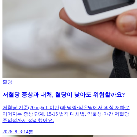
혈당
저혈당 증상과 대처, 혈당이 낮아도 위험할까요?
저혈당 기준(70 mg/dL 미만)과 떨림·식은땀에서 의식 저하로
이어지는 증상 단계, 15-15 법칙 대처법, 약물성·야간 저혈당
주의점까지 정리했어요.
2026. 8. 3
·
14분