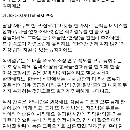
의미예요.
끼니마다 시도해볼 식사 구성
달걀 2개·두부 반 모·살코기 100g 중 한 가지로 단백질 베이스를
정하고, 나물·잎채소·버섯 같은 식이섬유를 한 줌 이상
곁들이세요. 그다음 탄수화물(밥·면·빵)을 천천히 추가하면
흡수 속도가 자연스럽게 늦춰져요. "탄수만 먼저 먹지 않기"가
가장 쉽게 지킬 수 있는 규칙이에요.
식이섬유는 위 배출 속도와 소장 흡수 속도를 모두 늦춰주는
보조 장치예요. 잎채소·콩류·통곡물·견과류를 한 끼에 한 줌
이상 포함하면 같은 양의 탄수화물이라도 혈당 곡선이
완만해져요. 한국식 식단에서는 나물 반찬과 미역·해조류가
좋은 식이섬유 공급원이라, 흰밥의 양을 절반 줄이고 나물을 두
가지 추가하는 것만으로도 효과가 명확하게 나타나요.
식사 간격은 3~5시간을 권장해요. 점심을 거르면 오후 늦게 한
번에 많이 먹게 되고, 그게 또 다음 반응성 저혈당을 부르는
식이라 악순환이 시작돼요. 일정한 시간에 적당한 양을 먹는
패턴이 인슐린 분비 리듬을 안정시켜요. 간식이 필요하다면
단백질 함량이 높은 그릭요거트·삶은 달걀·견과류 한 줌이 단