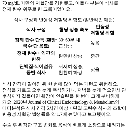
70 mg/dL 미만의 저혈당을 경험했고, 이들 대부분이 식사를
정제 탄수 위주로 한 그룹이었어요.
식사 구성과 반응성 저혈당 위험도 (일반적인 패턴)
반응성
식사 구성
혈당 상승 속도
저혈당 위험
정제 탄수 단독 (흰빵·
30~60분 내
높음
국수·단 음료)
급상승
정제 탄수 + 약간의
완만한 상승
중간
반찬
단백질·식이섬유
서서히 상승,
낮음
동반 식사
천천히 하강
식사 간격이 길어진 뒤 한 번에 많이 먹는 패턴도 위험해요.
점심을 거르고 오후 늦게 폭식하거나, 저녁을 늦게 먹으면서 단
후식까지 곁들이면 췌장이 인슐린을 한 번에 크게 분비하게
돼요. 2020년 Journal of Clinical Endocrinology & Metabolism의
메타분석은 식사 간격 5시간 이상 + 단일 고탄수 식사의 조합이
반응성 저혈당 발생률을 약 1.7배 높였다고 보고했어요.
수술 후 위장관 구조 변화로 음식이 빠르게 소장으로 내려가는