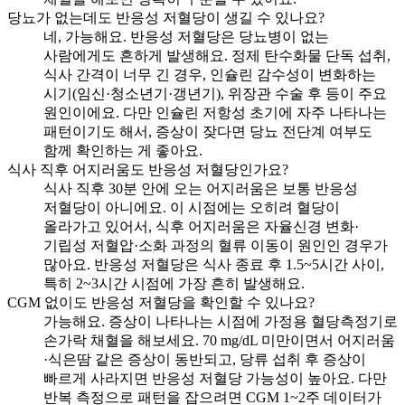
당뇨가 없는데도 반응성 저혈당이 생길 수 있나요?
네, 가능해요. 반응성 저혈당은 당뇨병이 없는
사람에게도 흔하게 발생해요. 정제 탄수화물 단독 섭취,
식사 간격이 너무 긴 경우, 인슐린 감수성이 변화하는
시기(임신·청소년기·갱년기), 위장관 수술 후 등이 주요
원인이에요. 다만 인슐린 저항성 초기에 자주 나타나는
패턴이기도 해서, 증상이 잦다면 당뇨 전단계 여부도
함께 확인하는 게 좋아요.
식사 직후 어지러움도 반응성 저혈당인가요?
식사 직후 30분 안에 오는 어지러움은 보통 반응성
저혈당이 아니에요. 이 시점에는 오히려 혈당이
올라가고 있어서, 식후 어지러움은 자율신경 변화·
기립성 저혈압·소화 과정의 혈류 이동이 원인인 경우가
많아요. 반응성 저혈당은 식사 종료 후 1.5~5시간 사이,
특히 2~3시간 시점에 가장 흔히 발생해요.
CGM 없이도 반응성 저혈당을 확인할 수 있나요?
가능해요. 증상이 나타나는 시점에 가정용 혈당측정기로
손가락 채혈을 해보세요. 70 mg/dL 미만이면서 어지러움
·식은땀 같은 증상이 동반되고, 당류 섭취 후 증상이
빠르게 사라지면 반응성 저혈당 가능성이 높아요. 다만
반복 측정으로 패턴을 잡으려면 CGM 1~2주 데이터가