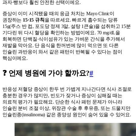
과자·빵보다 훨씬 안전한 선택이에요.
증상이 이미 시작됐을 때의 응급 처치는 Mayo Clinic이
권장하는
15·15 규칙
을 따르세요. 빠르게 흡수되는 당류
15g(주스 반 컵, 포도당 정제 3알, 설탕 1큰술)을 섭취하고 15분
기다린 뒤 다시 혈당을 확인하는 방법이에요. 70 mg/dL을
회복하면 단백질·식이섬유가 있는 가벼운 간식을 추가해서
재발을 막아요. 단 음식을 한꺼번에 많이 먹으면 또 다른
인슐린 과반응이 와서 같은 패턴이 반복될 수 있다는 점이
핵심이에요.
❓ 언제 병원에 가야 할까요?
#
반응성 저혈당 증상이 한두 번 가볍게 지나간다면 식사 조절로
충분한 경우가 많지만, 빈도가 잦거나 증상이 심해질 때는
의료적 평가가 필요해요. 단순한 식사 패턴 문제가 아니라
인슐린 분비 조절 이상, 위장관 수술 후 후유증, 또는 드물지만
인슐린종(insulinoma) 같은 종양성 원인이 숨어 있을 수 있어요.