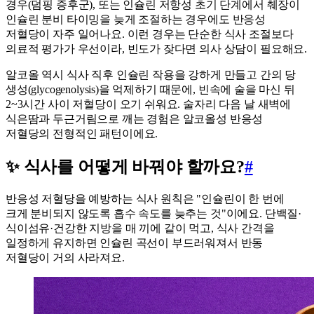
경우(덤핑 증후군), 또는 인슐린 저항성 초기 단계에서 췌장이
인슐린 분비 타이밍을 늦게 조절하는 경우에도 반응성
저혈당이 자주 일어나요. 이런 경우는 단순한 식사 조절보다
의료적 평가가 우선이라, 빈도가 잦다면 의사 상담이 필요해요.
알코올 역시 식사 직후 인슐린 작용을 강하게 만들고 간의 당
생성(glycogenolysis)을 억제하기 때문에, 빈속에 술을 마신 뒤
2~3시간 사이 저혈당이 오기 쉬워요. 술자리 다음 날 새벽에
식은땀과 두근거림으로 깨는 경험은 알코올성 반응성
저혈당의 전형적인 패턴이에요.
✨ 식사를 어떻게 바꿔야 할까요?
#
반응성 저혈당을 예방하는 식사 원칙은 "인슐린이 한 번에
크게 분비되지 않도록 흡수 속도를 늦추는 것"이에요. 단백질·
식이섬유·건강한 지방을 매 끼에 같이 먹고, 식사 간격을
일정하게 유지하면 인슐린 곡선이 부드러워져서 반동
저혈당이 거의 사라져요.