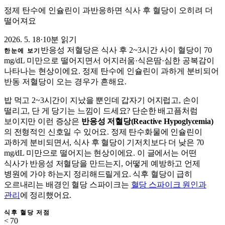
정제 탄수에 인슐린이 과반응하면 식사 후 혈당이 오히려 더
떨어져요
2026. 5. 18
·
10분 읽기
반응성 저혈당은 식사 후 2~3시간 사이 혈당이 70
한눈에 보기
mg/dL 미만으로 떨어지면서 어지러움·식은땀·심한 공복감이
나타나는 현상이에요. 정제 탄수에 인슐린이 과하게 분비되어
반동 저혈당이 오는 경우가 흔해요.
밥 먹고 2~3시간이 지났을 뿐인데 갑자기 어지럽고, 손이
떨리고, 단 게 당기는 느낌이 드세요? 단순한 배고픔처럼
보이지만 이런 증상은
반응성 저혈당(Reactive Hypoglycemia)
의 전형적인 신호일 수 있어요. 정제 탄수화물에 인슐린이
과하게 분비되면서, 식사 후 혈당이 기저치보다 더 낮은 70
mg/dL 미만으로 떨어지는 현상이에요. 이 글에서는 어떤
식사가 반응성 저혈당을 만드는지, 어떻게 예방하고 언제
병원에 가야 하는지 정리해드릴게요. 식후 혈당이 급히
오르내리는 배경인 혈당 스파이크는
혈당 스파이크 원인과
관리
에 정리했어요.
식후 혈당 저점
< 70