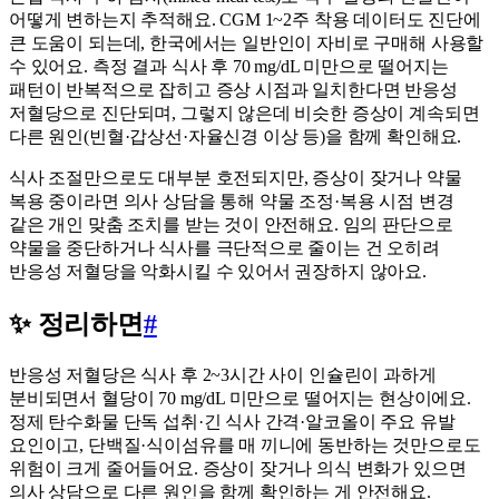
어떻게 변하는지 추적해요. CGM 1~2주 착용 데이터도 진단에
큰 도움이 되는데, 한국에서는 일반인이 자비로 구매해 사용할
수 있어요. 측정 결과 식사 후 70 mg/dL 미만으로 떨어지는
패턴이 반복적으로 잡히고 증상 시점과 일치한다면 반응성
저혈당으로 진단되며, 그렇지 않은데 비슷한 증상이 계속되면
다른 원인(빈혈·갑상선·자율신경 이상 등)을 함께 확인해요.
식사 조절만으로도 대부분 호전되지만, 증상이 잦거나 약물
복용 중이라면 의사 상담을 통해 약물 조정·복용 시점 변경
같은 개인 맞춤 조치를 받는 것이 안전해요. 임의 판단으로
약물을 중단하거나 식사를 극단적으로 줄이는 건 오히려
반응성 저혈당을 악화시킬 수 있어서 권장하지 않아요.
✨ 정리하면
#
반응성 저혈당은 식사 후 2~3시간 사이 인슐린이 과하게
분비되면서 혈당이 70 mg/dL 미만으로 떨어지는 현상이에요.
정제 탄수화물 단독 섭취·긴 식사 간격·알코올이 주요 유발
요인이고, 단백질·식이섬유를 매 끼니에 동반하는 것만으로도
위험이 크게 줄어들어요. 증상이 잦거나 의식 변화가 있으면
의사 상담으로 다른 원인을 함께 확인하는 게 안전해요.