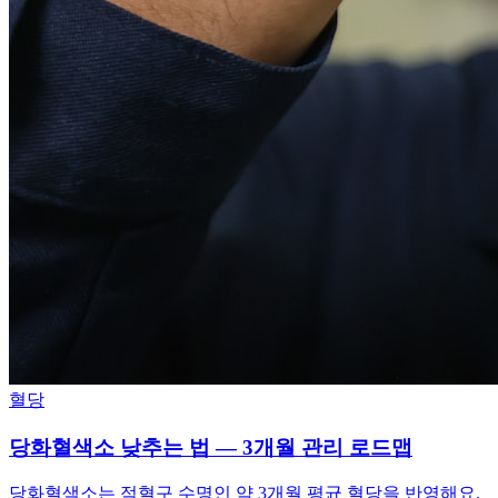
혈당
당화혈색소 낮추는 법 — 3개월 관리 로드맵
당화혈색소는 적혈구 수명인 약 3개월 평균 혈당을 반영해요.