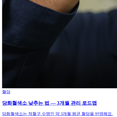
혈당
당화혈색소 낮추는 법 — 3개월 관리 로드맵
당화혈색소는 적혈구 수명인 약 3개월 평균 혈당을 반영해요.