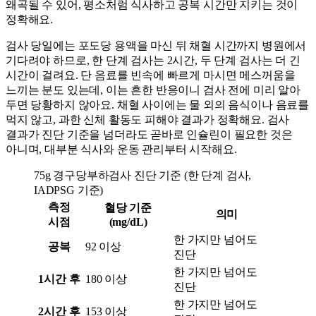
왜곡될 수 있어, 평소처럼 식사하고 공복 시간만 지키는 것이
정확해요.
검사 당일에는 포도당 용액을 마신 뒤 채혈 시간까지 병원에서
기다려야 하므로, 한 단계 검사는 2시간, 두 단계 검사는 더 긴
시간이 걸려요. 단 음료를 빈속에 빠르게 마시면 메스꺼움을
느끼는 분도 있는데, 이는 흔한 반응이니 검사 전에 미리 알아
두면 당황하지 않아요. 채혈 사이에는 물 외의 음식이나 음료를
먹지 않고, 과한 신체 활동도 피해야 결과가 정확해요. 검사
결과가 진단 기준을 넘더라도 곧바로 인슐린이 필요한 것은
아니며, 대부분 식사와 운동 관리부터 시작해요.
75g 경구당부하검사 진단 기준 (한 단계 검사,
IADPSG 기준)
측정
혈당 기준
의미
시점
(mg/dL)
한 가지만 넘어도
공복
92 이상
진단
한 가지만 넘어도
1시간 후
180 이상
진단
한 가지만 넘어도
2시간 후
153 이상