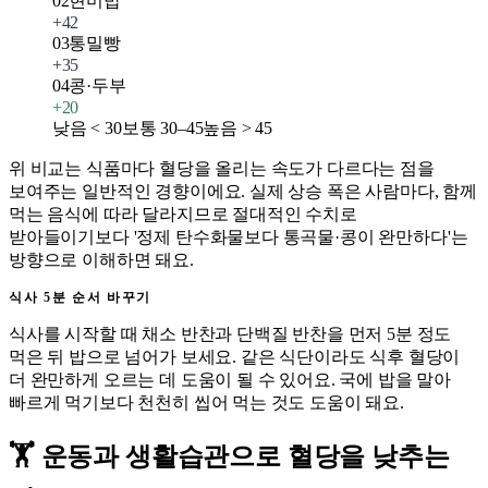
02
현미밥
+
42
03
통밀빵
+
35
04
콩·두부
+
20
낮음 < 30
보통 30–45
높음 > 45
위 비교는 식품마다 혈당을 올리는 속도가 다르다는 점을
보여주는 일반적인 경향이에요. 실제 상승 폭은 사람마다, 함께
먹는 음식에 따라 달라지므로 절대적인 수치로
받아들이기보다 '정제 탄수화물보다 통곡물·콩이 완만하다'는
방향으로 이해하면 돼요.
식사 5분 순서 바꾸기
식사를 시작할 때 채소 반찬과 단백질 반찬을 먼저 5분 정도
먹은 뒤 밥으로 넘어가 보세요. 같은 식단이라도 식후 혈당이
더 완만하게 오르는 데 도움이 될 수 있어요. 국에 밥을 말아
빠르게 먹기보다 천천히 씹어 먹는 것도 도움이 돼요.
🏋️ 운동과 생활습관으로 혈당을 낮추는