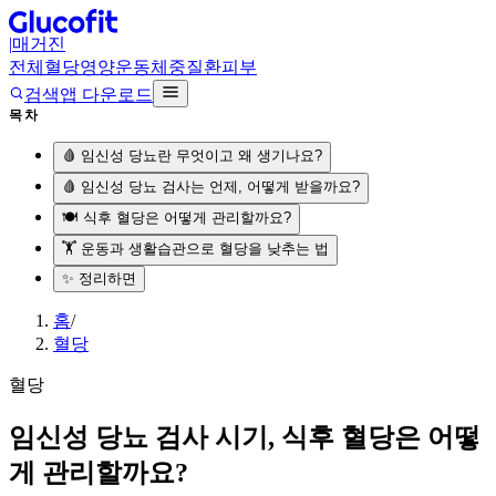
|
매거진
전체
혈당
영양
운동
체중
질환
피부
검색
앱 다운로드
목차
🩸 임신성 당뇨란 무엇이고 왜 생기나요?
🩸 임신성 당뇨 검사는 언제, 어떻게 받을까요?
🍽️ 식후 혈당은 어떻게 관리할까요?
🏋️ 운동과 생활습관으로 혈당을 낮추는 법
✨ 정리하면
홈
/
혈당
혈당
임신성 당뇨 검사 시기, 식후 혈당은 어떻
게 관리할까요?