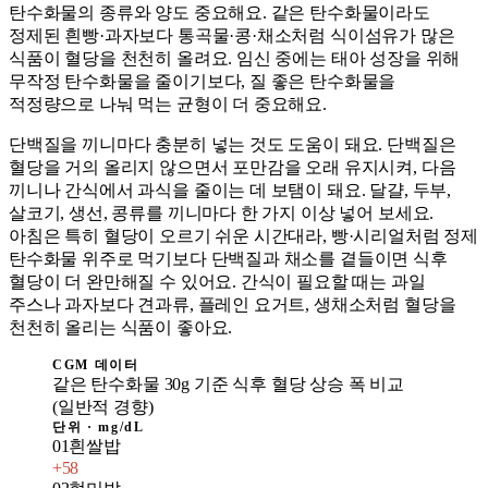
탄수화물의 종류와 양도 중요해요. 같은 탄수화물이라도
정제된 흰빵·과자보다 통곡물·콩·채소처럼 식이섬유가 많은
식품이 혈당을 천천히 올려요. 임신 중에는 태아 성장을 위해
무작정 탄수화물을 줄이기보다, 질 좋은 탄수화물을
적정량으로 나눠 먹는 균형이 더 중요해요.
단백질을 끼니마다 충분히 넣는 것도 도움이 돼요. 단백질은
혈당을 거의 올리지 않으면서 포만감을 오래 유지시켜, 다음
끼니나 간식에서 과식을 줄이는 데 보탬이 돼요. 달걀, 두부,
살코기, 생선, 콩류를 끼니마다 한 가지 이상 넣어 보세요.
아침은 특히 혈당이 오르기 쉬운 시간대라, 빵·시리얼처럼 정제
탄수화물 위주로 먹기보다 단백질과 채소를 곁들이면 식후
혈당이 더 완만해질 수 있어요. 간식이 필요할 때는 과일
주스나 과자보다 견과류, 플레인 요거트, 생채소처럼 혈당을
천천히 올리는 식품이 좋아요.
CGM 데이터
같은 탄수화물 30g 기준 식후 혈당 상승 폭 비교
(일반적 경향)
단위 ·
mg/dL
01
흰쌀밥
+
58