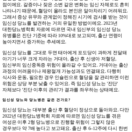
점이에요. 갈증이나 잦은 소변 같은 변화는 임신 자체로도 흔히
나타나기 때문에, 혈당이 올라도 본인은 알아차리기 어려워요.
그래서 증상 유무와 관계없이 정해진 시기에 검사를 받는 것이
임신성 당뇨를 발견하는 거의 유일한 방법이에요. 2023년
대한당뇨병학회 자료에 따르면 국내 임신부의 임신성 당뇨
유병률은 진단 기준에 따라 10%대로 보고되며, 출산 연령이
높아지면서 증가하는 추세예요.
임신성 당뇨를 그대로 두면 태아에게 포도당이 과하게 전달돼
아기가 너무 크게 자라는 거대아, 출산 후 신생아 저혈당,
임신부의 임신중독증 위험이 올라갈 수 있어요. 거대아는 출산
과정의 어려움이나 제왕절개 가능성과도 연결돼요. 다행히
식사와 운동, 필요한 경우 인슐린으로 혈당을 잘 관리하면 이런
위험은 상당 부분 낮출 수 있어요. 즉 임신성 당뇨는 '진단'
자체보다 '진단 이후의 관리'가 결과를 좌우하는 상태예요.
임신성 당뇨와 당뇨병은 같은 건가요?
임신성 당뇨는 대부분 출산 후 혈당이 정상으로 돌아와요. 다만
2022년 대한당뇨병학회 자료에 따르면 임신성 당뇨를 겪은
여성은 이후 2형 당뇨병으로 진행할 위험이 그렇지 않은
경우보다 약 7배 높다고 보고돼요. 출산 후 6–12주에 다시 한번