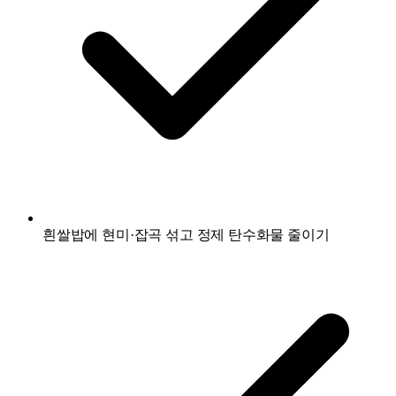
흰쌀밥에 현미·잡곡 섞고 정제 탄수화물 줄이기