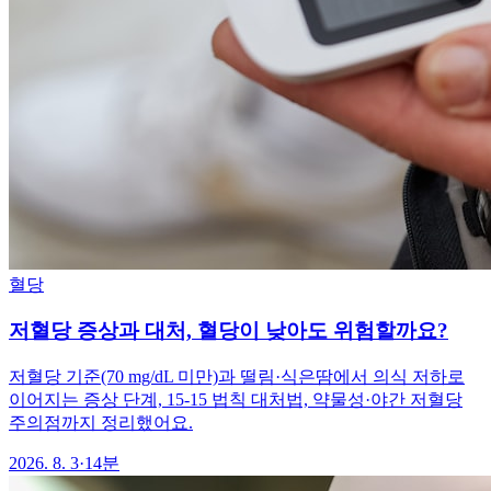
혈당
저혈당 증상과 대처, 혈당이 낮아도 위험할까요?
저혈당 기준(70 mg/dL 미만)과 떨림·식은땀에서 의식 저하로
이어지는 증상 단계, 15-15 법칙 대처법, 약물성·야간 저혈당
주의점까지 정리했어요.
2026. 8. 3
·
14분