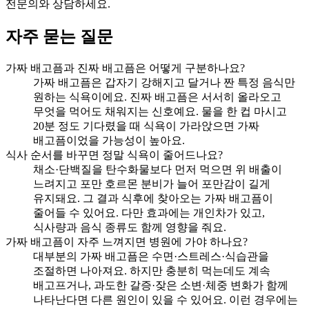
전문의와 상담하세요.
자주 묻는 질문
가짜 배고픔과 진짜 배고픔은 어떻게 구분하나요?
가짜 배고픔은 갑자기 강해지고 달거나 짠 특정 음식만
원하는 식욕이에요. 진짜 배고픔은 서서히 올라오고
무엇을 먹어도 채워지는 신호예요. 물을 한 컵 마시고
20분 정도 기다렸을 때 식욕이 가라앉으면 가짜
배고픔이었을 가능성이 높아요.
식사 순서를 바꾸면 정말 식욕이 줄어드나요?
채소·단백질을 탄수화물보다 먼저 먹으면 위 배출이
느려지고 포만 호르몬 분비가 늘어 포만감이 길게
유지돼요. 그 결과 식후에 찾아오는 가짜 배고픔이
줄어들 수 있어요. 다만 효과에는 개인차가 있고,
식사량과 음식 종류도 함께 영향을 줘요.
가짜 배고픔이 자주 느껴지면 병원에 가야 하나요?
대부분의 가짜 배고픔은 수면·스트레스·식습관을
조절하면 나아져요. 하지만 충분히 먹는데도 계속
배고프거나, 과도한 갈증·잦은 소변·체중 변화가 함께
나타난다면 다른 원인이 있을 수 있어요. 이런 경우에는