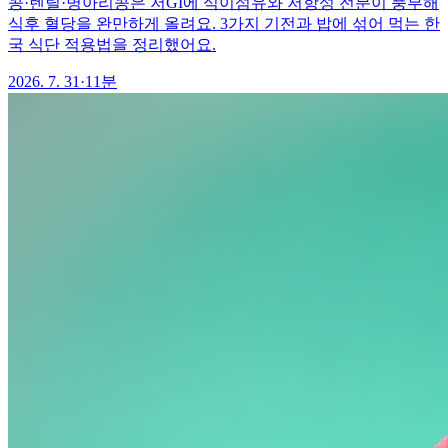
콩·렌틸·병아리콩은 저GI에 식이섬유와 저항성 전분이 풍부해
식후 혈당을 완만하게 올려요. 3가지 기전과 밥에 섞어 먹는 한
국 식단 적용법을 정리했어요.
2026. 7. 31
·
11분