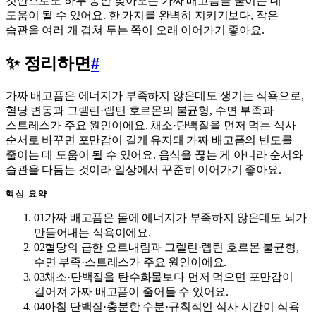
것만으로도 하루 동안 찾아오는 가짜 배고픔을 줄이는 데
도움이 될 수 있어요. 한 가지를 완벽히 지키기보다, 작은
습관을 여러 개 겹쳐 두는 쪽이 오래 이어가기 좋아요.
✨ 정리하면
#
가짜 배고픔은 에너지가 부족하지 않은데도 생기는 식욕으로,
혈당 변동과 그렐린·렙틴 호르몬의 불균형, 수면 부족과
스트레스가 주요 원인이에요. 채소·단백질을 먼저 먹는 식사
순서로 바꾸면 포만감이 길게 유지돼 가짜 배고픔의 빈도를
줄이는 데 도움이 될 수 있어요. 음식을 끊는 게 아니라 순서와
습관을 다듬는 것이라 일상에서 꾸준히 이어가기 좋아요.
핵심 요약
01
가짜 배고픔은 몸에 에너지가 부족하지 않은데도 뇌가
만들어내는 식욕이에요.
02
혈당의 급한 오르내림과 그렐린·렙틴 호르몬 불균형,
수면 부족·스트레스가 주요 원인이에요.
03
채소·단백질을 탄수화물보다 먼저 먹으면 포만감이
길어져 가짜 배고픔이 줄어들 수 있어요.
04
아침 단백질·충분한 수분·규칙적인 식사 시간이 식욕