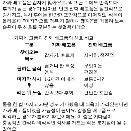
가짜 배고픔은 갑자기 찾아오고, 먹고 난 뒤에도 만족보다
후회가 남는 경우가 많아요. 반면 진짜 배고픔은 점진적으로
강해지고, 식사 후에는 편안한 포만감으로 이어져요. 식욕이
올라올 때 "마지막으로 먹은 지 얼마나 됐지?"를 떠올려 보는
습관이 두 신호를 구분하는 첫걸음이에요.
가짜 배고픔과 진짜 배고픔의 신호 비교
구분
가짜 배고픔
진짜 배고픔
찾아오는
갑자기, 빠르게
서서히, 점진적
속도
달거나 짠 특정
무엇이든
원하는 음식
음식
괜찮음
마지막 식사
1-2시간 이내가
보통 3시간
후
많음
이상
먹은 뒤 느낌
만족보다 후회
편안한 포만감
물을 한 컵 마시고 20분 정도 기다렸을 때 식욕이 가라앉는다면
가짜 배고픔이었을 가능성이 높아요. 갈증을 배고픔으로
착각하는 경우가 흔하기 때문이에요. 이 짧은 기다림이
충동적인 간식과 의식적인 식사를 가르는 작은 분기점이 될 수
있어요.