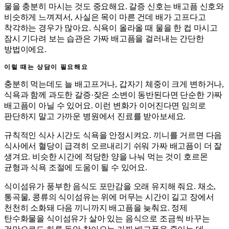
물을 충분히 마시는 것도 중요해요. 갈증 신호는 배고픔 신호와
비슷하게 느껴져서, 사실은 목이 마른 건데 배가 고프다고
착각하는 경우가 많아요. 식욕이 올라올 때 물을 한 컵 마시고
잠시 기다려 보는 습관은 가짜 배고픔을 걸러내는 간단한
방법이에요.
이럴 때는 상담이 필요해요
충분히 먹는데도 늘 배고프거나, 갑자기 체중이 크게 변하거나,
식욕과 함께 과도한 갈증·잦은 소변이 동반된다면 단순한 가짜
배고픔이 아닐 수 있어요. 이런 변화가 이어진다면 임의로
판단하지 말고 가까운 병원에서 진료를 받아보세요.
규칙적인 식사 시간도 식욕을 안정시켜요. 끼니를 거르면 다음
식사에서 혈당이 급격히 오르내리기 쉬워 가짜 배고픔이 더 잘
생겨요. 비슷한 시간에 적당한 양을 나눠 먹는 것이 호르몬
균형과 식욕 조절에 도움이 될 수 있어요.
식이섬유가 풍부한 음식도 포만감을 오래 유지해 줘요. 채소,
통곡물, 콩류의 식이섬유는 위에 머무는 시간이 길고 장에서
천천히 소화돼 다음 끼니까지 배고픔을 늦춰요. 정제
탄수화물을 식이섬유가 살아 있는 음식으로 조금씩 바꾸는