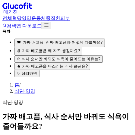
|
매거진
전체
혈당
영양
운동
체중
질환
피부
검색
앱 다운로드
목차
🍽️ 가짜 배고픔, 진짜 배고픔과 어떻게 다를까요?
🩸 가짜 배고픔은 왜 자꾸 생길까요?
⚖️ 식사 순서만 바꿔도 식욕이 줄어드는 이유는?
🔥 가짜 배고픔을 다스리는 식사 습관은?
✨ 정리하면
홈
/
식단·영양
식단·영양
가짜 배고픔, 식사 순서만 바꿔도 식욕이
줄어들까요?