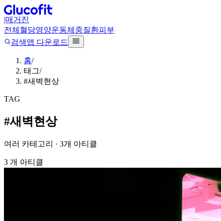
|
매거진
전체
혈당
영양
운동
체중
질환
피부
검색
앱 다운로드
홈
/
태그
/
#새벽현상
TAG
#
새벽현상
여러 카테고리 ·
3
개 아티클
3
개 아티클