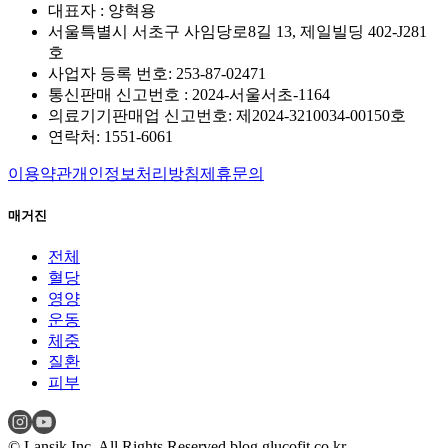
대표자 : 양혁용
서울특별시 서초구 사임당로8길 13, 제일빌딩 402-J281
호
사업자 등록 번호: 253-87-02471
통신판매 신고번호 : 2024-서울서초-1164
의료기기판매업 신고번호: 제2024-3210034-00150호
연락처: 1551-6061
이용약관
개인정보처리방침
제휴문의
매거진
전체
혈당
영양
운동
체중
질환
피부
© Lansik Inc. All Rights Reserved.
blog.glucofit.co.kr